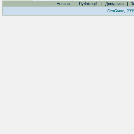
|
|
|
Новини
Публікації
Довідники
З
GeoGuide, 200