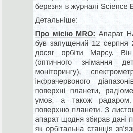
березня в журналі Science 
Детальніше:
Про місію MRO:
Апарат НА
був запущений 12 серпня 2
досяг орбіти Марсу. Ві
(оптичного знімання де
моніторингу), спектром
інфрачервоного діапазон
поверхні планети, радіом
умов, а також радаром,
поверхню планети. З листо
апарат щодня збирав дані п
як орбітальна станція зв’