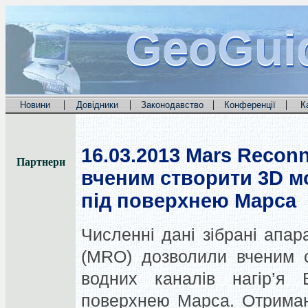
GeoGui
GeoGui
GeoGui
|
|
|
|
Новини
Довідники
Законодавство
Конференції
К
16.03.2013
Mars Reconn
Партнери
вченим створити 3D м
під поверхнею Марса
Численні дані зібрані апар
(MRO) дозволили вченим с
водних каналів нагір’я Е
поверхнею Марса. Отримані