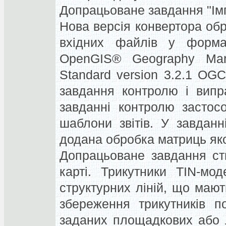
Допрацьоване завдання "Ім
Нова версія конвертора обр
вхідних файлів у форма
OpenGIS® Geography Mar
Standard version 3.2.1 OG
завдання контролю і випр
завданні контролю застос
шаблони звітів. У завданн
додана обробка матриць як
Допрацьоване завдання ст
карті. Трикутники TIN-мо
структурних ліній, що маю
збереження трикутників п
заданих площадкових або лі