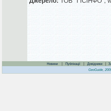
Джерело:
ТОВ "ГІСІНФО", 
|
|
|
Новини
Публікації
Довідники
З
GeoGuide, 200