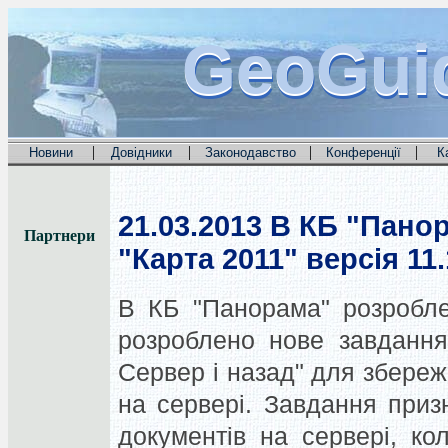
GeoGui
GeoGui
GeoGui
|
|
|
|
Новини
Довідники
Законодавство
Конференції
К
21.03.2013
В КБ "Панор
Партнери
"Карта 2011" версія 11.
В КБ "Панорама" розроблен
розроблено нове завдання
Cервер і назад" для збереж
на сервері. Завдання призн
документів на сервері, ко