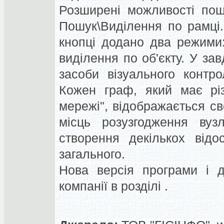
Розширені можливості пош
Пошук\Виділення по рамці
кнопці додано два режими
виділення по об'єкту. У за
засоби візуального контр
Кожен граф, який має рі
мережі", відображається с
місць розузгодження вуз
створення декількох відо
загального.
Нова версія програми і д
компанії в розділі .