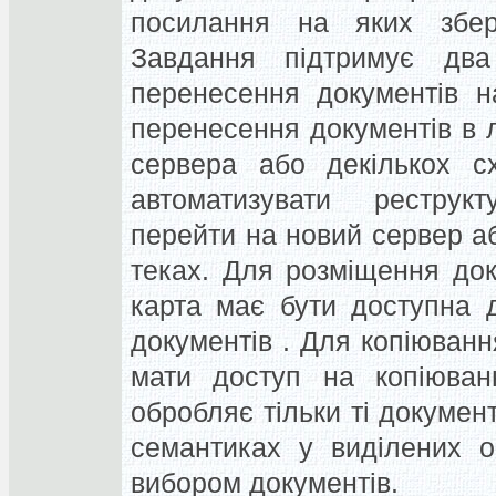
посилання на яких збері
Завдання підтримує два
перенесення документів н
перенесення документів в 
сервера або декількох с
автоматизувати реструк
перейти на новий сервер а
теках. Для розміщення до
карта має бути доступна 
документів . Для копіюванн
мати доступ на копіюван
обробляє тільки ті докумен
семантиках у виділених о
вибором документів.