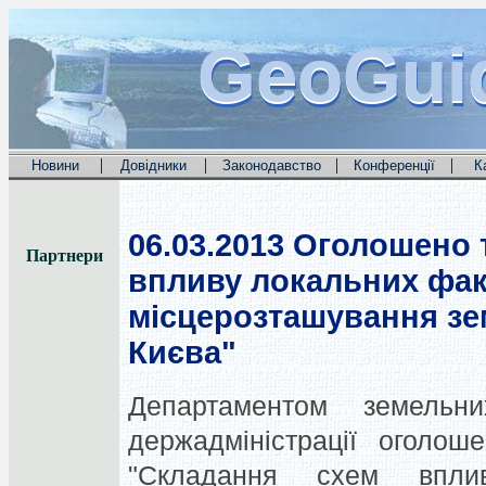
GeoGui
GeoGui
GeoGui
|
|
|
|
Новини
Довідники
Законодавство
Конференції
К
06.03.2013
Оголошено т
Партнери
впливу локальних фак
місцерозташування зе
Києва"
Департаментом земельни
держадміністрації оголош
"Складання схем впли