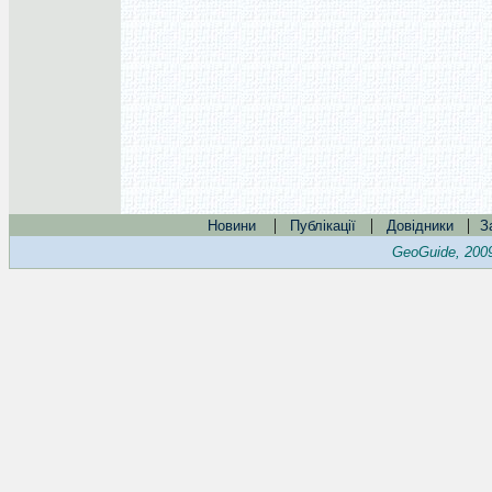
|
|
|
Новини
Публікації
Довідники
З
GeoGuide, 200