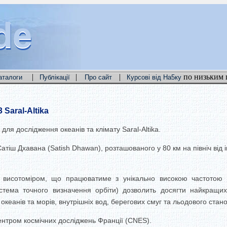
de
de
de
|
|
|
по низьким 
аталоги
Публікації
Про сайт
Курсові від На5ку
Saral-Altika
для дослідження океанів та клімату Saral-Altika.
іш Дхавана (Satish Dhawan), розташованого у 80 км на північ від інд
м висотоміром, що працюватиме з унікально високою частотою 3
стема точного визначення орбіти) дозволить досягти найкращих
океанів та морів, внутрішніх вод, берегових смуг та льодового стан
нтром космічних досліджень Франції (CNES).