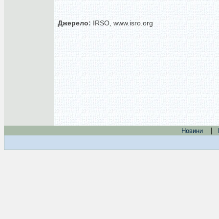
Джерело:
IRSO, www.isro.org
|
Новини