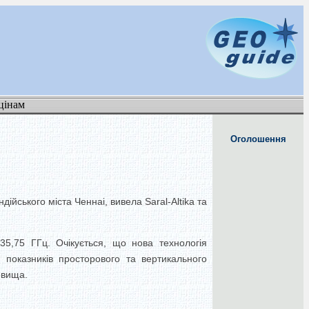
цінам
Оголошення
ійського міста Ченнаі, вивела Saral-Altika та
5,75 ГГц. Очікується, що нова технологія
 показників просторового та вертикального
овища.