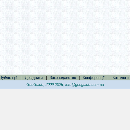
|
|
|
|
Публікації
Довідники
Законодавство
Конференції
Каталоги
GeoGuide, 2009-2025,
info@geoguide.com.ua