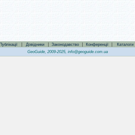
|
|
|
|
Публікації
Довідники
Законодавство
Конференції
Каталоги
GeoGuide, 2009-2025,
info@geoguide.com.ua