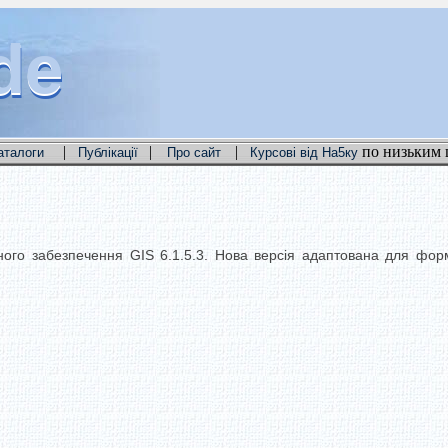
de
de
de
|
|
|
по низьким 
аталоги
Публікації
Про сайт
Курсові від На5ку
ого забезпечення GIS 6.1.5.3. Нова версія адаптована для фо
.