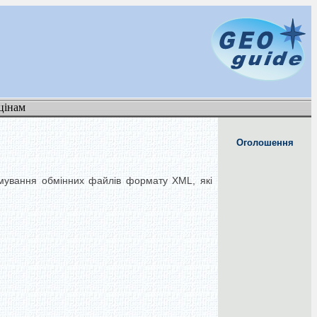
цінам
Оголошення
рмування обмінних файлів формату XML, які