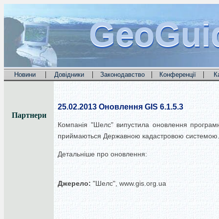
GeoGui
GeoGui
GeoGui
|
|
|
|
Новини
Довідники
Законодавство
Конференції
К
25.02.2013
Оновлення GIS 6.1.5.3
Партнери
Компанія "Шелс" випустила оновлення програмн
приймаються Державною кадастровою системою
Детальніше про оновлення:
Джерело:
"Шелс", www.gis.org.ua