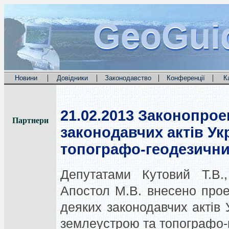
GeoGui
GeoGui
GeoGui
|
|
|
|
Новини
Довідники
Законодавство
Конференції
К
21.02.2013
Законопроек
Партнери
законодавчих актів У
топографо-геодезични
Депутатами Кутовий Т.В.,
Апостол М.В. внесено прое
деяких законодавчих актів 
землеустрою та топографо-г