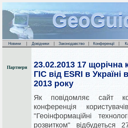
GeoGui
GeoGui
GeoGui
|
|
|
|
Новини
Довідники
Законодавство
Конференції
К
23.02.2013
17 щорічна 
Партнери
ГІС від ESRI в Україні
2013 року
Як повідомляє сайт к
конференція користува
"Геоінформаційні техноло
розвитком" відбудеться 2