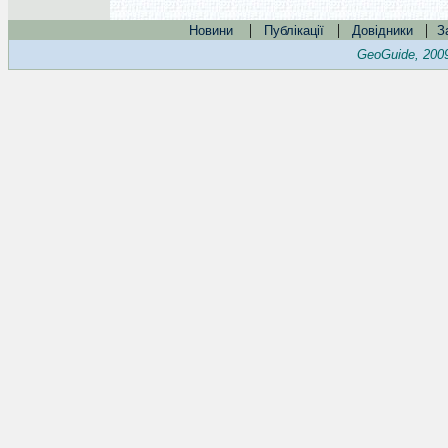
|
|
|
Новини
Публікації
Довідники
З
GeoGuide, 200