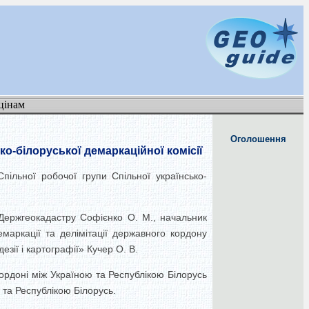
цінам
Оголошення
ко-білоруської демаркаційної комісії
пільної робочої групи Спільної українсько-
 Держгеокадастру Софієнко О. М., начальник
емаркації та делімітації державного кордону
зії і картографії» Кучер О. В.
ордоні між Україною та Республікою Білорусь
 та Республікою Білорусь.