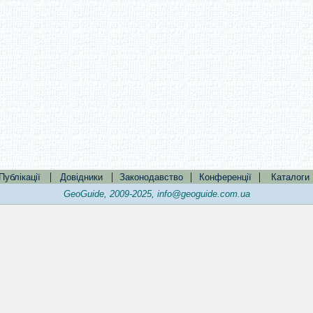
|
|
|
|
Публікації
Довідники
Законодавство
Конференції
Каталоги
GeoGuide, 2009-2025,
info@geoguide.com.ua