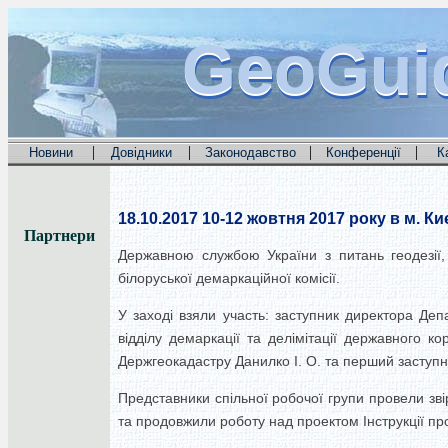
GeoGui
GeoGui
GeoGui
|
|
|
|
Новини
Довідники
Законодавство
Конференції
К
18.10.2017
10-12 жовтня 2017 року в м. Ки
Партнери
Державною службою України з питань геодезії, 
білоруської демаркаційної комісії.
У заході взяли участь: заступник директора Де
відділу демаркації та делімітації державного ко
Держгеокадастру Данилко І. О. та перший заступни
Представники спільної робочої групи провели зві
та продовжили роботу над проектом Інструкції пр