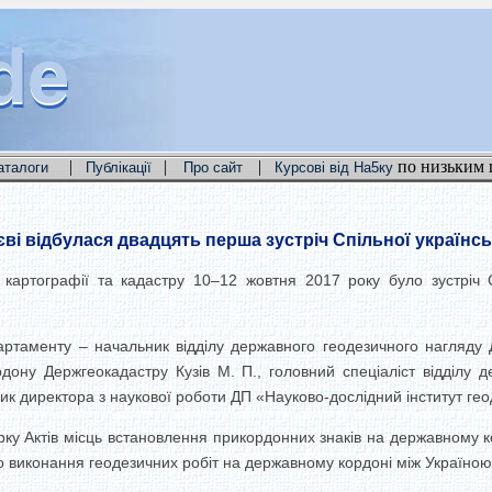
de
de
de
|
|
|
по низьким 
аталоги
Публікації
Про сайт
Курсові від На5ку
єві відбулася двадцять перша зустріч Спільної українсь
картографії та кадастру 10–12 жовтня 2017 року було зустріч С
партаменту – начальник відділу державного геодезичного нагляду
рдону Держгеокадастру Кузів М. П., головний спеціаліст відділу д
к директора з наукової роботи ДП «Науково-дослідний інститут геоде
рку Актів місць встановлення прикордонних знаків на державному к
о виконання геодезичних робіт на державному кордоні між Україною