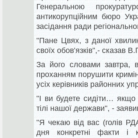
Генеральною прокурату
антикорупційним бюро Укр
засідання ради регіонально
"Пане Цвях, з даної хвили
своїх обов'язків",- сказав В
За його словами завтра, 
проханням порушити кримін
усіх керівників районних уп
"І ви будете сидіти… якщо
тілі нашої держави", - заяв
"Я чекаю від вас (голів РД
дня конкретні факти і к