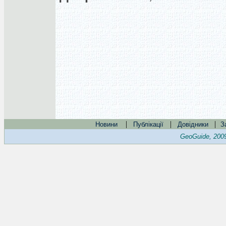
|
|
|
Новини
Публікації
Довідники
З
GeoGuide, 200