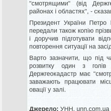
"смотрящими" (від Держ
районах і областях", - сказ
Президент України Петро
передали також копію пріз
і доручив підготувати від
повторення ситуації на зас
Варто зазначити, що під ч
розвитку один з голів 
Держгеокадастр має "смотр
заважають працювати місц
овації у залі.
Джерело:
УНН, unn.com.ua