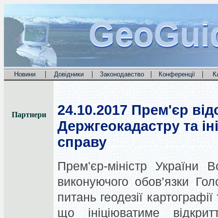
GeoGui
GeoGui
GeoGui
|
|
|
|
Новини
Довідники
Законодавство
Конференції
К
24.10.2017
Прем'єр від
Партнери
Держгеокадастру та і
справу
Прем'єр-міністр України 
виконуючого обов’язки Го
питань геодезії картографії
що ініціюватиме відкрит