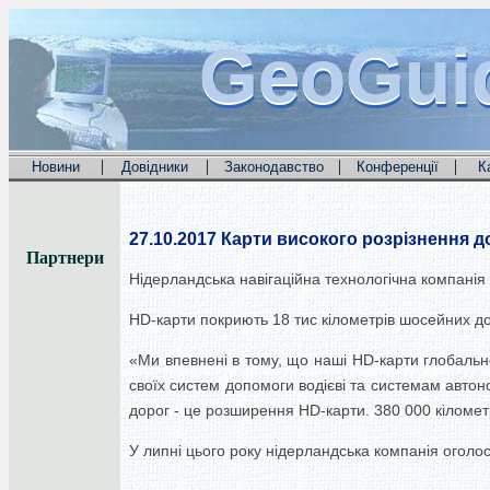
GeoGui
GeoGui
GeoGui
|
|
|
|
Новини
Довідники
Законодавство
Конференції
К
27.10.2017
Карти високого розрізнення 
Партнери
Нідерландська навігаційна технологічна компанія
HD-карти покриють 18 тис кілометрів шосейних дор
«Ми впевнені в тому, що наші HD-карти глобально
своїх систем допомоги водієві та системам автон
дорог - це розширення HD-карти. 380 000 кіломет
У липні цього року нідерландська компанія оголо