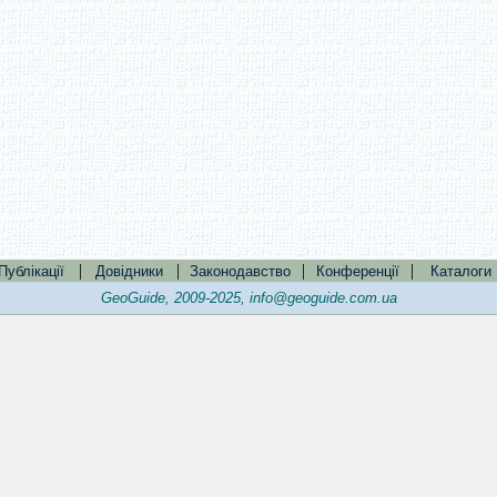
|
|
|
|
Публікації
Довідники
Законодавство
Конференції
Каталоги
GeoGuide, 2009-2025,
info@geoguide.com.ua