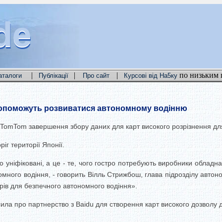
de
de
de
|
|
|
по низьким 
аталоги
Публікації
Про сайт
Курсові від На5ку
допоможуть розвиватися автономному водінню
 TomTom завершення збору даних для карт високого розрізнення для
іг території Японії.
 уніфіковані, а це - те, чого гостро потребують виробники обладна
омного водіння, - говорить Вілль Стрижбош, глава підрозділу автон
рів для безпечного автономного водіння».
сила про партнерство з Baidu для створення карт високого дозволу 