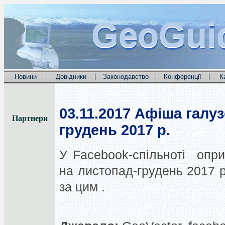
GeoGui
GeoGui
GeoGui
|
|
|
|
Новини
Довідники
Законодавство
Конференції
К
03.11.2017
Афіша галуз
Партнери
грудень 2017 р.
У Facebook-спільноті опр
на листопад-грудень 2017 
за цим .