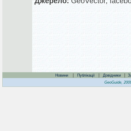
Джерело:
GeoVector, faceb
|
|
|
Новини
Публікації
Довідники
З
GeoGuide, 200