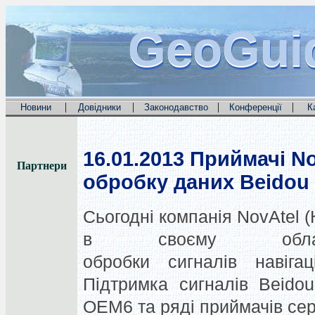
GeoGui
GeoGui
GeoGui
|
|
|
|
Новини
Довідники
Законодавство
Конференції
К
16.01.2013
Приймачі No
Партнери
обробку даних Beidou
Сьогодні компанія NovAtel 
в своєму обла
обробки сигналів навігац
Підтримка сигналів Beido
OEM6 та ряді приймачів сер