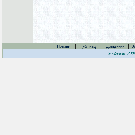
|
|
|
Новини
Публікації
Довідники
З
GeoGuide, 200