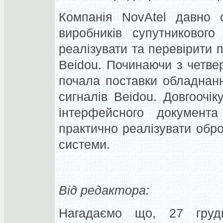
Компанія NovAtel давно 
виробників супутниковог
реалізувати та перевірити 
Beidou. Починаючи з четвер
почала поставки обладнан
сигналів Beidou. Довгоочі
інтерфейсного документ
практично реалізувати обро
системи.
Від редактора:
Нагадаємо що, 27 груд