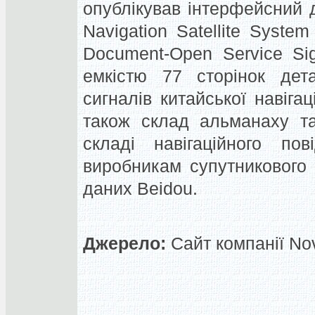
опублікував інтерфейсний 
Navigation Satellite System
Document-Open Service Sig
емкістю 77 сторінок дет
сигналів китайської навіга
також склад альманаху т
складі навігаційного по
виробникам супутникового
даних Beidou.
Джерело:
Сайт компанії Nov