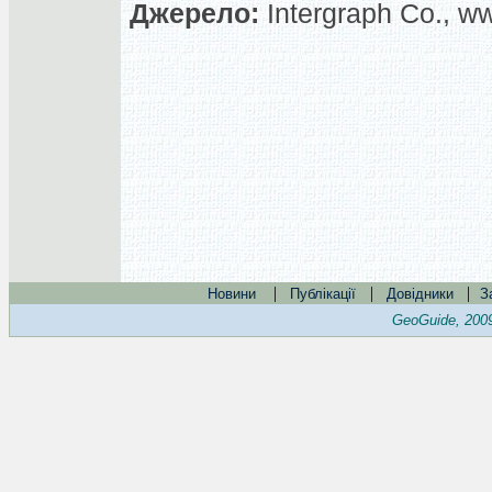
Джерело:
Intergraph Co., w
|
|
|
Новини
Публікації
Довідники
З
GeoGuide, 200