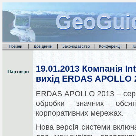
GeoGui
GeoGui
GeoGui
|
|
|
|
Новини
Довідники
Законодавство
Конференції
К
19.01.2013
Компанія In
Партнери
вихід ERDAS APOLLO 
ERDAS APOLLO 2013 – серв
обробки значних обся
корпоративних мережах.
Нова версія системи включ