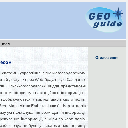
цінам
Оголошення
несом
 системи управління сільськогосподарським
лений доступ через Web-браузер до баз даних
ів. Сільськогосподарські угіддя представлені
ного моніторингу і навігаційною інформацією
 відображаються у вигляді шарів карти полів,
eetMap, VirtualEath та інших). Карти полів
ому усі налаштування розміщення інформації
упування інформації, виміри по карті полів,
абезпечує побудову системи моніторингу