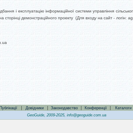
идбання і експлуатацію інформаційної системи управління сільськ
торінці демонстраційного проекту (Для входу на сайт - логін: agr
n.ua
|
|
|
|
Публікації
Довідники
Законодавство
Конференції
Каталоги
GeoGuide, 2009-2025,
info@geoguide.com.ua