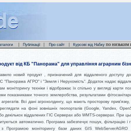
de
de
de
|
|
|
по низьким 
аталоги
Публікації
Про сайт
Курсові від На5ку
одукт від КБ "Панорама" для управління аграрним біз
авило новий продукт , призначений для віддаленого доступу до
ГІС "Панорама АГРО" і "Земля і Нерухомість". Додаток надає відда
м моніторингу техніки і відображає їх спільно у вигляді карти пол
чними показниками точного землеробства, результатами фітосанітар
 агрегатів. Всі дані агрохолдингу, що мають просторову прив'язку,
еглядати на фоні зовнішніх геопорталів (Google, Yandex, OpenSr
бо декількох віддалених ГІС Серверах або WMTS-серверах. При ць
итуються автоматично. Програма забезпечує пошук, фільтрацію і гр
ії з Програмою моніторингу бази даних GIS WebServerAGRO з