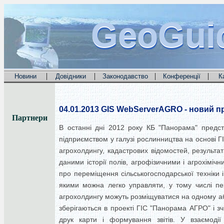
GeoGui
GeoGui
GeoGui
|
|
|
|
Новини
Довідники
Законодавство
Конференції
К
04.01.2013
GIS WebServerAGRO - новий пр
Партнери
В останні дні 2012 року КБ "Панорама" предст
підприємством у галузі рослинництва на основі 
агрохолдингу, кадастрових відомостей, результата
даними історії полів, агрофізичними і агрохімі
про переміщення сільськогосподарської техніки і
якими можна легко управляти, у тому числі пер
агрохолдингу можуть розміщуватися на одному а
зберігаються в проекті ГІС "Панорама АГРО" і зч
друк карти і формування звітів. У взаємод