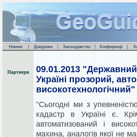
GeoGui
GeoGui
GeoGui
|
|
|
|
Новини
Довідники
Законодавство
Конференції
К
09.01.2013
"Державний 
Партнери
Україні прозорий, авт
високотехнологічний"
"Сьогодні ми з упевненіс
кадастр в Україні є. Крі
автоматизований і високо
махина, аналогів якої не ма