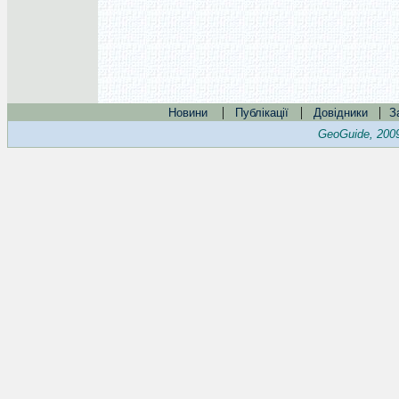
|
|
|
Новини
Публікації
Довідники
З
GeoGuide, 200