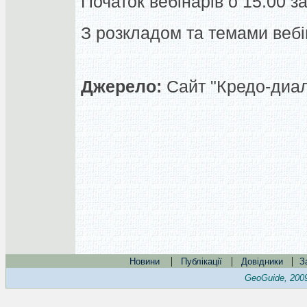
Початок вебінарів о 15:00 з
З розкладом та темами вебі
Джерело:
Сайт "Кредо-диал
|
|
|
Новини
Публікації
Довідники
З
GeoGuide, 200