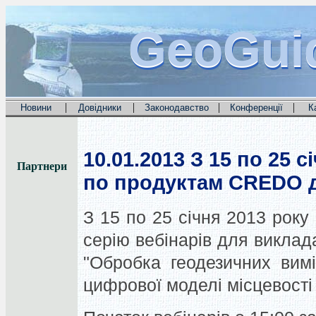
GeoGui
GeoGui
GeoGui
|
|
|
|
Новини
Довідники
Законодавство
Конференції
К
10.01.2013
З 15 по 25 с
Партнери
по продуктам CREDO д
З 15 по 25 січня 2013 року
серію вебінарів для виклад
"Обробка геодезичних вим
цифрової моделі місцевост