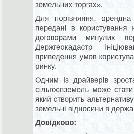
земельних торгах».
Для порівняння, орендна 
передані в користування 
договорами минулих пер
Держгеокадастр ініцію
приведення умов користув
ринку.
Одним із драйверів зрост
сільгоспземель може стати 
який створить альтернативу
земельні відносини в держа
Довідково: