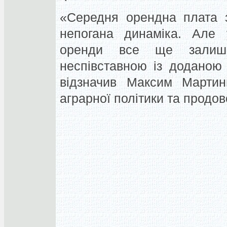
«Середня орендна плата 
непогана динаміка. Але 
оренди все ще залиша
неспівставною із доданою 
відзначив Максим Мартин
аграрної політики та продов