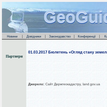
GeoGui
GeoGui
GeoGui
|
|
|
|
Новини
Довідники
Законодавство
Конференції
К
01.03.2017
Бюлетень «Огляд стану земель
Партнери
Джерело:
Сайт Держгеокадастру, land.gov.ua