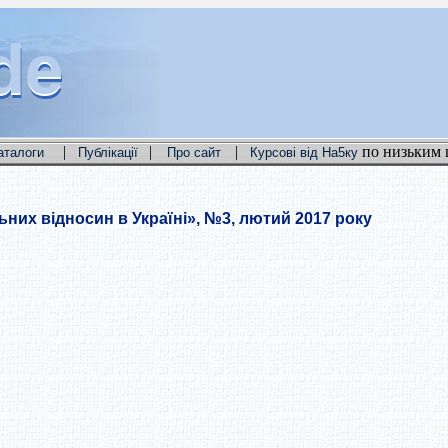
de
de
de
|
|
|
по низьким 
аталоги
Публікації
Про сайт
Курсові від На5ку
них відносин в Україні», №3, лютий 2017 року