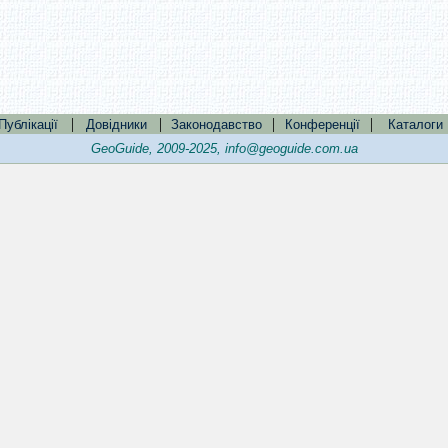
|
|
|
|
Публікації
Довідники
Законодавство
Конференції
Каталоги
GeoGuide, 2009-2025,
info@geoguide.com.ua