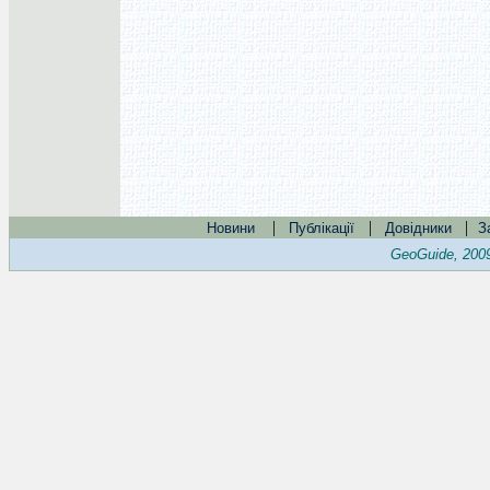
|
|
|
Новини
Публікації
Довідники
З
GeoGuide, 200