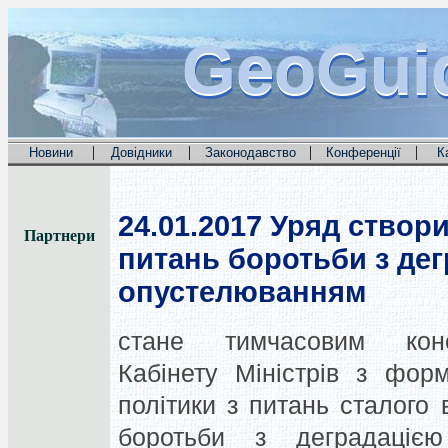
GeoGui
GeoGui
GeoGui
|
|
|
|
Новини
Довідники
Законодавство
Конференції
К
24.01.2017
Уряд створи
Партнери
питань боротьби з дег
опустелюванням
стане тимчасовим конс
Кабінету Міністрів з фор
політики з питань сталого
боротьби з деградаціє