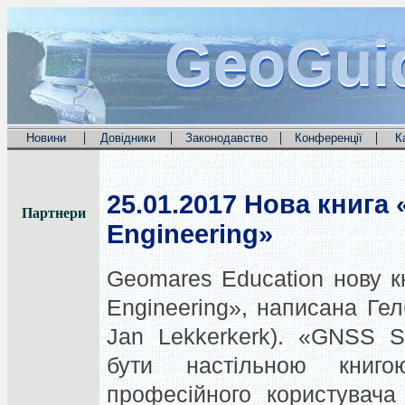
GeoGui
GeoGui
GeoGui
|
|
|
|
Новини
Довідники
Законодавство
Конференції
К
25.01.2017
Нова книга 
Партнери
Engineering»
Geomares Education нову 
Engineering», написана Гел
Jan Lekkerkerk). «GNSS S
бути настільною книг
професійного користувач