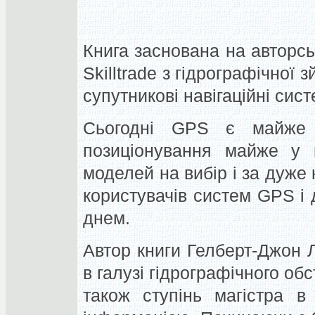
Книга заснована на авторсь
Skilltrade з гідрографічної 
супутникові навігаційні сист
Сьогодні GPS є майже с
позиціонування майже у в
моделей на вибір і за дуже
користувачів систем GPS і
днем.
Автор книги Гелберт-Джон 
в галузі гідрографічного об
також ступінь магістра в