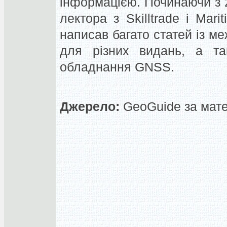
інформацією. Починаючи з 2
лектора з Skilltrade і Marit
написав багато статей із м
для різних видань, а та
обладнання GNSS.
Джерело:
GeoGuide за матер