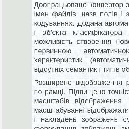
Доопрацьовано конвертор 
імен файлів, назв полів і 
кодуваннях. Додана автома
і об’єкта класифікатора
можливість створення нов
первинною автоматично
характеристик (автомати
відсутніх семантик і типів об’
Розширене відображення р
по рамці. Підвищено точніс
масштабів відображення.
масштабуванні відображати 
і накладень зображень су
формування зображень зм