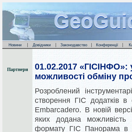
GeoGui
GeoGui
GeoGui
|
|
|
|
Новини
Довідники
Законодавство
Конференції
К
01.02.2017
«ГІСІНФО»: у
Партнери
можливості обміну п
Розроблений інструментарі
створення ГІС додатків в 
Embarcadero. В новій версі
яких додана можливість 
формату ГІС Панорама в 