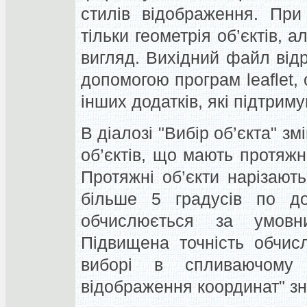
стилів відображення. При
тільки геометрія об’єктів, а
вигляд. Вихідний файл від
допомогою програм leaflet, 
інших додатків, які підтрим
В діалозі "Вибір об’єкта" з
об’єктів, що мають протяжні
Протяжні об’єкти нарізают
більше 5 градусів по дов
обчислюється за умовн
Підвищена точність обчис
виборі в спливаючому
відображення координат" з