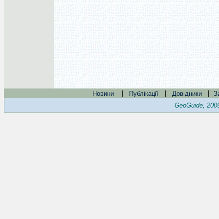
|
|
|
Новини
Публікації
Довідники
З
GeoGuide, 200