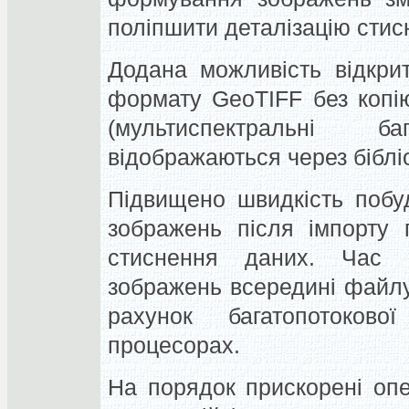
поліпшити деталізацію стис
Додана можливість відкрит
формату GeoTIFF без коп
(мультиспектральні б
відображаються через біблі
Підвищено швидкість побу
зображень після імпорту 
стиснення даних. Час 
зображень всередині файлу
рахунок багатопотоков
процесорах.
На порядок прискорені опе