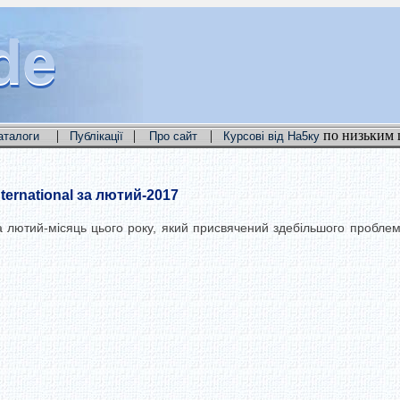
de
de
de
|
|
|
по низьким 
аталоги
Публікації
Про сайт
Курсові від На5ку
ernational за лютий-2017
l за лютий-місяць цього року, який присвячений здебільшого пробл