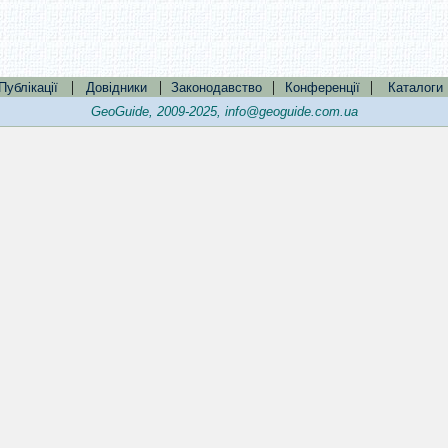
|
|
|
|
Публікації
Довідники
Законодавство
Конференції
Каталоги
GeoGuide, 2009-2025,
info@geoguide.com.ua