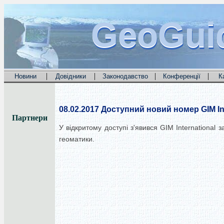
GeoGui
GeoGui
GeoGui
|
|
|
|
Новини
Довідники
Законодавство
Конференції
К
08.02.2017
Доступний новий номер GIM Int
Партнери
У відкритому доступі з'явився GIM Internationa
геоматики.