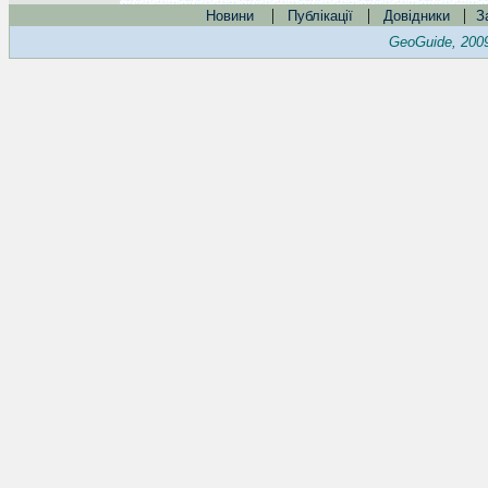
|
|
|
Новини
Публікації
Довідники
З
GeoGuide, 200