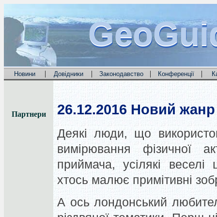
GeoGui
GeoGui
GeoGui
|
|
|
|
Новини
Довідники
Законодавство
Конференції
К
26.12.2016
Новий жанр 
Партнери
Деякі люди, що використо
вимірювання фізичної а
приймача, усілякі веселі 
хтось малює примітивні зо
А ось лондонський любител