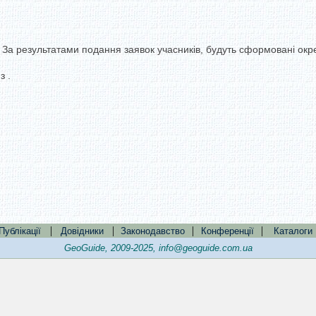
За результатами подання заявок учасників, будуть сформовані окремі
з .
|
|
|
|
Публікації
Довідники
Законодавство
Конференції
Каталоги
GeoGuide, 2009-2025,
info@geoguide.com.ua