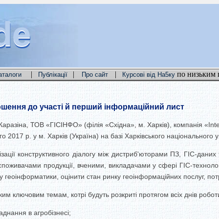
de
de
de
|
|
|
по низьким 
аталоги
Публікації
Про сайт
Курсові від На5ку
ошення до участі й перший інформаційний лист
Каразіна, ТОВ «ГІСІНФО» (філія «Східна», м. Харків), компанія «Inte
о 2017 р. у м. Харків (Україна) на базі Харківського національного у
ації конструктивного діалогу між дистриб'юторами ПЗ, ГІС-даних
 споживачами продукції, вченими, викладачами у сфері ГІС-технол
 геоінформатики, оцінити стан ринку геоінформаційних послуг, потре
им ключовим темам, котрі будуть розкриті протягом всіх днів робо
аднання в агробізнесі;