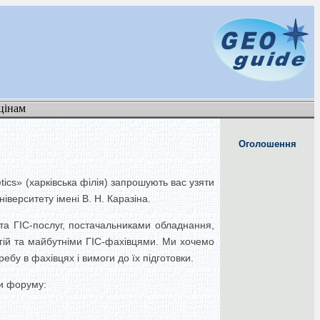
цінам
Оголошення
tics» (харківська філія) запрошують вас узяти
ніверситету імені В. Н. Каразіна.
 та ГІС-послуг, постачальниками обладнання,
огій та майбутніми ГІС-фахівцями. Ми хочемо
бу в фахівцях і вимоги до їх підготовки.
ти форуму: