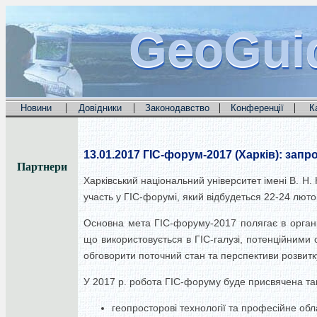
GeoGui
GeoGui
GeoGui
|
|
|
|
Новини
Довідники
Законодавство
Конференції
К
13.01.2017
ГІС-форум-2017 (Харків): запр
Партнери
Харківський національний університет імені В. Н. 
участь у ГІС-форумі, який відбудеться 22-24 лютог
Основна мета ГІС-форуму-2017 полягає в організ
що використовується в ГІС-галузі, потенційними
обговорити поточний стан та перспективи розвитку
У 2017 р. робота ГІС-форуму буде присвячена так
геопросторові технології та професійне обл