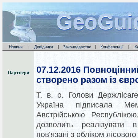
GeoGui
GeoGui
GeoGui
|
|
|
|
Новини
Довідники
Законодавство
Конференції
К
07.12.2016
Повноцінний
Партнери
створено разом із єв
Т. в. о. Голови Держліса
Україна підписала М
Австрійською Республіко
дозволить реалізувати в 
пов'язані з обліком лісовог