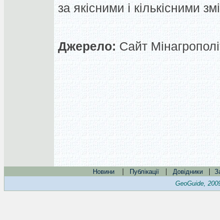
за якісними і кількісними зм
Джерело:
Сайт Мінагрополіт
|
|
|
Новини
Публікації
Довідники
З
GeoGuide, 200