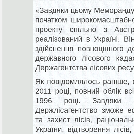
«Завдяки цьому Меморанду
початком широкомасштабно
проекту спільно з Авст
реалізований в Україні. В
здійснення повноцінного д
державного лісового кадас
Держагентства лісових ресу
Як повідомлялось раніше, о
2011 році, повний облік вс
1996 році. Завдяки мо
Держлісагентство зможе е
та захист лісів, раціонал
України, відтворення лісів