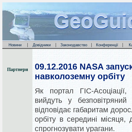
GeoGui
GeoGui
GeoGui
|
|
|
|
Новини
Довідники
Законодавство
Конференції
К
09.12.2016
NASA запуск
Партнери
навколоземну орбіту
Як портал ГІС-Асоціації, 
вийдуть у безповітряний 
відповідає габаритам дорос
орбіту в середині місяця,
спрогнозувати урагани.