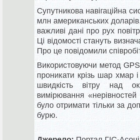
Супутникова навігаційна с
млн американських доларів. 
важливі дані про рух повіт
Ці відомості стануть визнач
Про це повідомили співробіт
Використовуючи метод GPS,
проникати крізь шар хмар 
швидкість вітру над ок
вимірювання «нерівностей 
було отримати тільки за до
бурю.
Джерело:
Портал ГІС-Асоціац