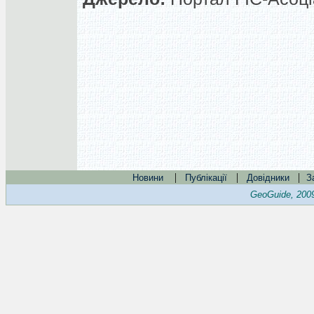
|
|
|
Новини
Публікації
Довідники
З
GeoGuide, 200