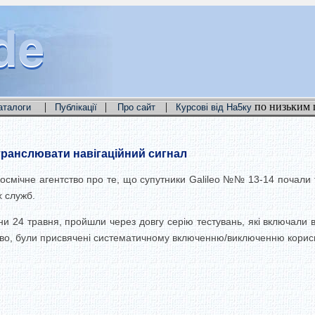
de
de
de
|
|
|
по низьким 
аталоги
Публікації
Про сайт
Курсові від На5ку
транслювати навігаційний сигнал
космічне агентство про те, що супутники Galileo №№ 13-14 почали 
х служб.
ани 24 травня, пройшли через довгу серію тестувань, які включали
тство, були присвячені систематичному включенню/виключенню корис