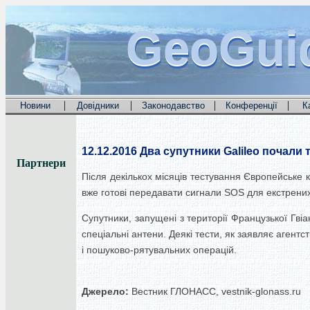
GeoGui
GeoGui
GeoGui
|
|
|
|
Новини
Довідники
Законодавство
Конференції
К
12.12.2016
Два супутники Galileo почали 
Партнери
Після декількох місяців тестування Європейське 
вже готові передавати сигнали SOS для екстрени
Супутники, запущені з території Французької Гві
спеціальні антени. Деякі тести, як заявляє аген
і пошуково-рятувальних операцій.
Джерело:
Вестник ГЛОНАСС, vestnik-glonass.ru