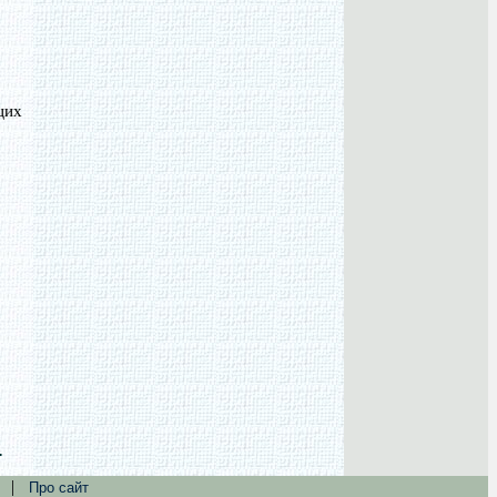
цих
.
|
Про сайт