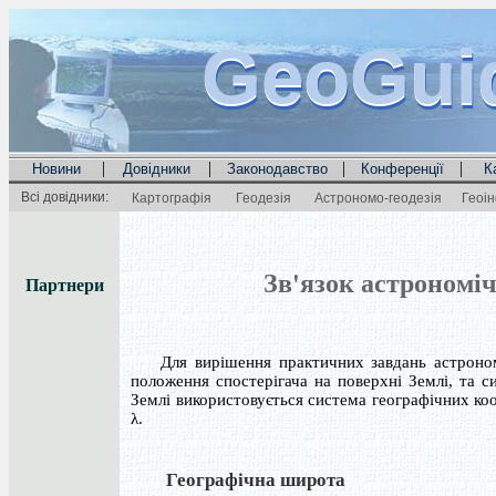
GeoGui
GeoGui
GeoGui
|
|
|
|
Новини
Довідники
Законодавство
Конференції
К
Всі довідники:
Картографія
Геодезія
Астрономо-геодезія
Геоі
Зв'язок астрономі
Партнери
Для вирішення практичних завдань астрономії
положення спостерігача на поверхні Землі, та 
Землі використовується система географічних ко
λ.
Географічна широта