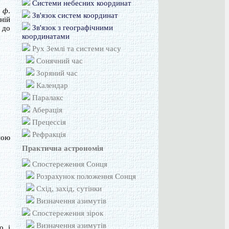
Системи небесних координат
ю
ф
.
Зв'язок систем координат
ній
Зв'язок з географічними
 до
координатами
Рух Землі та системи часу
Сонячний час
Зоряний час
Календар
Паралакс
Аберація
Прецессія
Рефракція
ною
Практична астрономія
Спостереження Сонця
Розрахунок положення Сонця
Схід, захід, сутінки
Визначення азимутів
Спостереження зірок
Визначення азимутів
, і