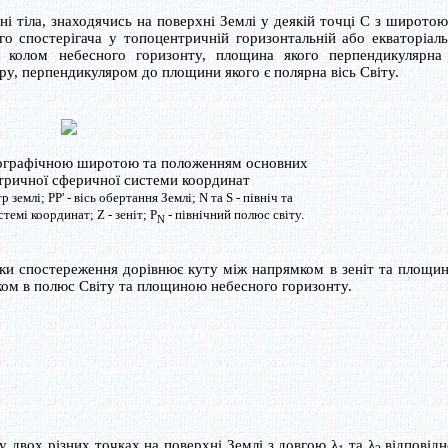
і тіла, знаходячись на поверхні Землі у деякій точці С з широто
 спостерігача у топоцентричній горизонтальній або екваторіаль
я колом небесного горизонту, площина якого перпендикулярна
ору, перпендикуляром до площини якого є полярна вісь Світу.
географічною широтою та положенням основних
ричної сферичної системи координат
 землі; РР' - вісь обертання Землі; N та S - північ та
темі координат; Z - зеніт; P
- північний полюс світу.
N
и спостереження дорівнює куту між напрямком в зеніт та площи
ком в полюс Світу та площиною небесного горизонту.
у двох різних точках на поверхні Землі з довгою λ
та λ
відповідно