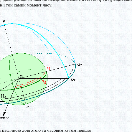
1
2
ин і той самий момент часу.
еографічною довготою та часовим кутом першої