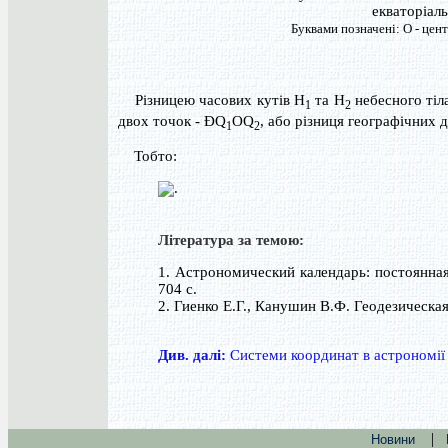
екваторіал
Буквами позначені: О - центр
Різницею часових кутів H
та Н
небесного тіл
1
2
двох точок -
Ð
Q
OQ
, або різниця географічних 
1
2
Тобто:
.
Література за темою:
1. Астрономический календарь: постоянная 
704 с.
2. Гиенко Е.Г., Канушин В.Ф. Геодезическа
Див. далі:
Cистеми координат в астрономії
|
Новини