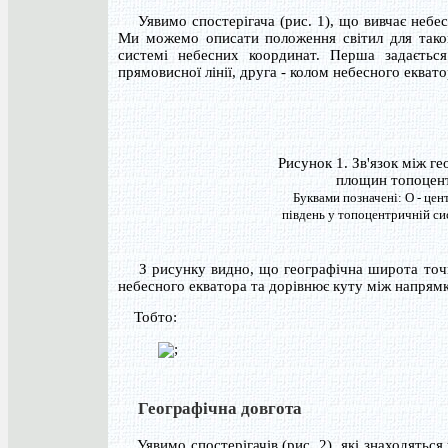
Уявимо спостерігача (рис. 1), що вивчає небесн
Ми можемо описати положення світил для такого
системі небесних координат. Перша задаєтьс
прямовисної лінії, друга - колом небесного екват
Рисунок 1. Зв'язок між 
площин топоцент
Буквами позначені: О - центр
південь у топоцентричній сис
З рисунку видно, що географічна широта точк
небесного екватора та дорівнює куту між напрям
Тобто:
;
Географічна довгота
Уявимо спостерігачів (рис. 2), які знаходяться 