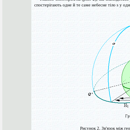
спостерігають одне й те саме небесне тіло s у од
Рисунок 2. Зв'язок між г