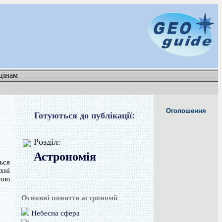
цінам
Оголошення
Готуються до публікації:
Розділ:
Астрономія
ься
хні
тою
Основні поняття астрономії
Небесна сфера