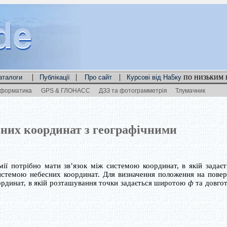
de
de
de
|
|
|
по низьким 
аталоги
Публікації
Про сайт
Курсові від На5ку
нформатика
GPS & ГЛОНАСС
ДЗЗ та фотограмметрія
Тлумачник
чних координат з географічними
 потрібно мати зв’язок між системою координат, в якій задаєт
системою небесних координат. Для визначення положення на повер
ординат, в якій розташування точки задається широтою
ф
та довго