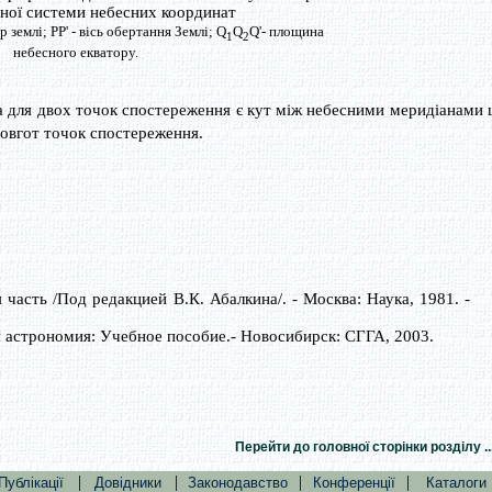
ьної системи небесних координат
 землі; РР' - вісь обертання Землі; Q
Q
Q'- площина
1
2
небесного екватору.
а для двох точок спостереження є кут між небесними меридіанами 
довгот точок спостереження.
часть /Под редакцией В.К. Абалкина/. - Москва: Наука, 1981. -
я астрономия: Учебное пособие.- Новосибирск: СГГА, 2003.
Перейти до головної сторінки розділу ..
|
|
|
|
Публікації
Довідники
Законодавство
Конференції
Каталоги