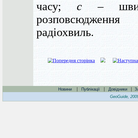
часу;
с
– швид
розповсюдження
радіохвиль.
|
|
|
Новини
Публікації
Довідники
З
GeoGuide, 200