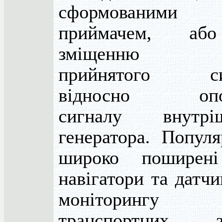
сформованими
приймачем, а
зміщенню 
прийнятого си
відносно опо
сигналу внутріш
генератора. Популя
широко поширені
навігатори та датчи
моніторингу
транспортних за