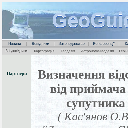
GeoGui
GeoGui
GeoGui
|
|
|
|
Новини
Довідники
Законодавство
Конференції
К
Всі довідники:
Картографія
Геодезія
Астрономо-геодезія
Геоі
Визначення від
Партнери
від приймача
супутника
( Кас'янов О.В