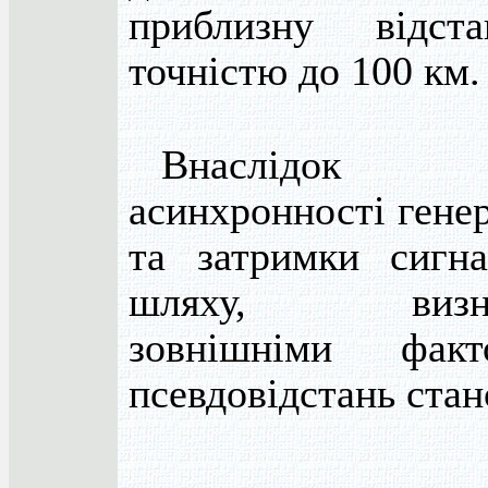
приблизну відст
точністю до 100 км.
Внаслідок
асинхронності генер
та затримки сигн
шляху, визна
зовнішніми факт
псевдовідстань стан
,