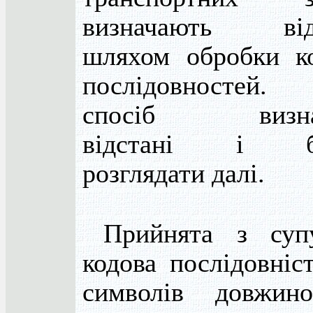
визначають відс
шляхом обробки к
послідовностей
спосіб визна
відстані і б
розглядати далі.
Прийнята з суп
кодова послідовніс
символів довж