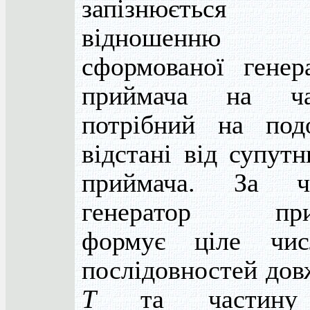
запізнюєтьс
відношенн
сформованої генер
приймача на 
потрібний на под
відстані від супутн
приймача. За
генератор при
формує ціле ч
послідовностей до
Т
та частину 