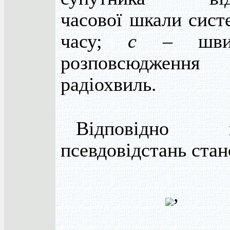
часової шкали сист
часу;
с
– швид
розповсюдження
радіохвиль.
Відповідно к
псевдовідстань стан
,