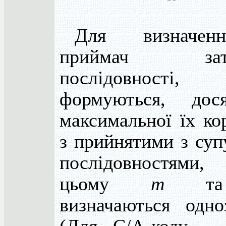
Для визнач
приймач затр
послідовност
формуються, дос
максимальної їх кор
з прийнятими з суп
послідовностями
цьому
m
т
визначаються одно