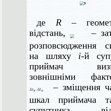
де
R
– геомет
відстань,
– зат
розповсюдження с
на шляху
і
-й суп
приймач визн
зовнішніми факт
– зміщення ч
шкал приймача 
супутника від