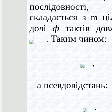
послідовност
складається з
ці
m
долі
ф
тактів дов
. Таким чином:
,
а псевдовідстань:
.