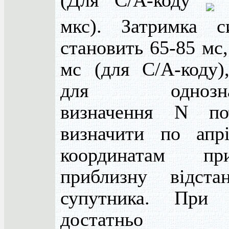
(Для С/А-коду
мкс). Затримка с
становить 65-85 мс,
мс (для С/А-коду)
для однознач
визначення N по
визначити по апр
координатам при
приблизну відст
супутника. При 
достатньо з