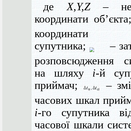
де
X
,
Y
,
Z
– нев
координати об’єкт
координа
супутника;
– за
розповсюдження с
на шляху
і
-й суп
приймач;
– зм
часових шкал прийм
і
-го супутника ві
часової шкали сист