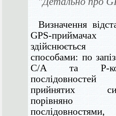
"Детально про GP
Визначення відст
GPS-приймачах
здійснюється 
способами: по запі
С/А та Р-код
послідовностей
прийнятих сиг
порівнян
послідовностями,