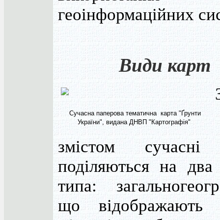
геоінформаційних си
Види карт
Сучасна паперова тематична карта "Ґрунти
України", видана ДНВП "Картографія"
змістом сучасні
поділяються на два 
типа: загальногеогр
що відображають 