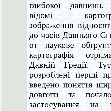
глибокої давнини.
відомі картогра
зображення відносят
до часів Давнього Єг
от наукове обґрунт
картографія отри
Давній Греції. Ту
розроблені перші пр
введено поняття шир
довготи та почал
застосування на к