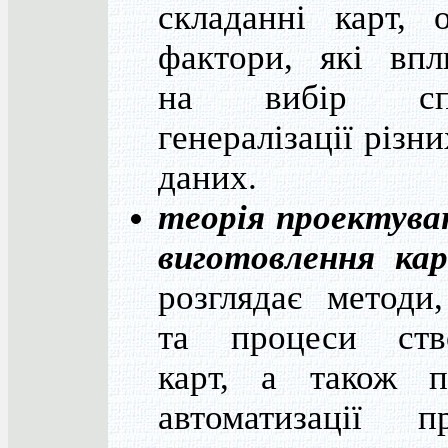
складанні карт, 
фактори, які впл
на вибір спо
генералізації різни
даних.
теорія проектува
виготовлення ка
розглядає методи
та процеси ств
карт, а також п
автоматизації пр