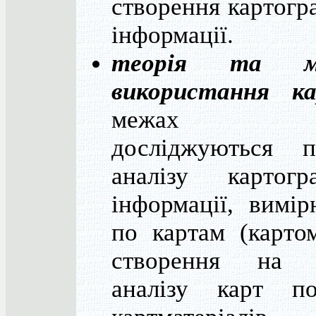
створення картогр
інформації.
теорія та м
використання к
межах я
досліджуються п
аналізу картогра
інформації, вимі
по картам (картом
створення на 
аналізу карт по