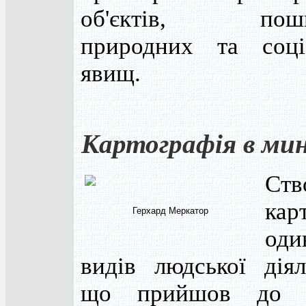
об'єктів, поши
природних та соці
явищ.
Картографія в ми
Ств
кар
Герхард Меркатор
оди
видів людської діял
що прийшов до 