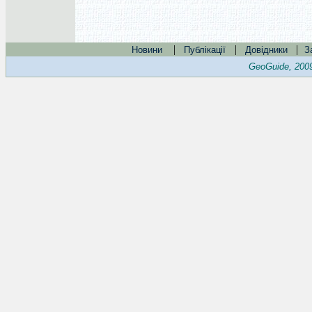
|
|
|
Новини
Публікації
Довідники
З
GeoGuide, 200