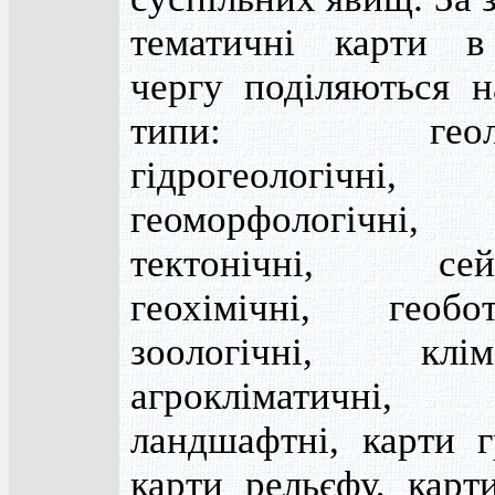
тематичні карти 
чергу поділяються н
типи: геолог
гідрогеологічні,
геоморфологічні,
тектонічні, сейс
геохімічні, геобота
зоологічні, кліма
агрокліматичні,
ландшафтні, карти г
карти рельєфу, карти