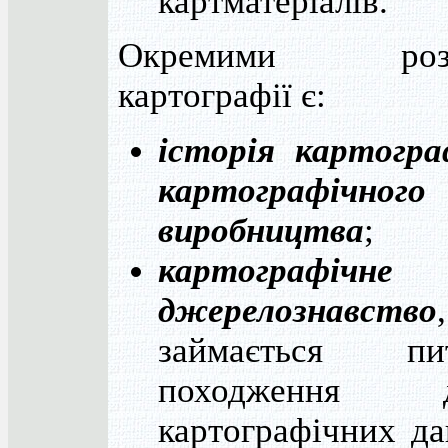
картматеріалів.
Окремими розд
картографії є:
історія картогра
картографічного
виробництва
;
картографічне
джерелознавство
займається пи
походження д
картографічних да