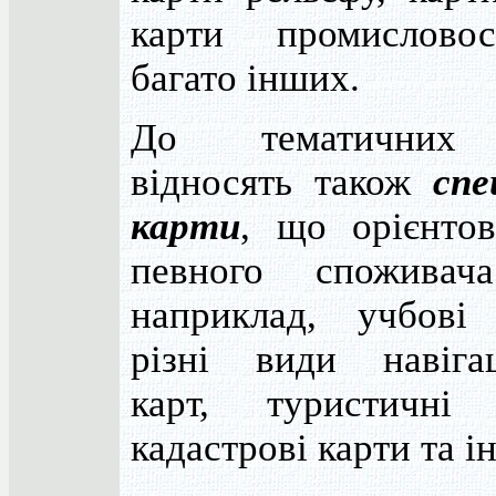
карти промислово
багато інших.
До тематичних
відносять також
спе
карти
, що орієнтов
певного споживач
наприклад, учбові 
різні види навігац
карт, туристичні 
кадастрові карти та і