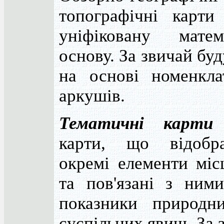
топографічні карти
уніфіковану матем
основу. За звичай бу
на основі номенкла
аркушів.
Тематичні карти
карти, що відобр
окремі елементи міс
та пов'язані з ними
показники природн
суспільних явищ. За 