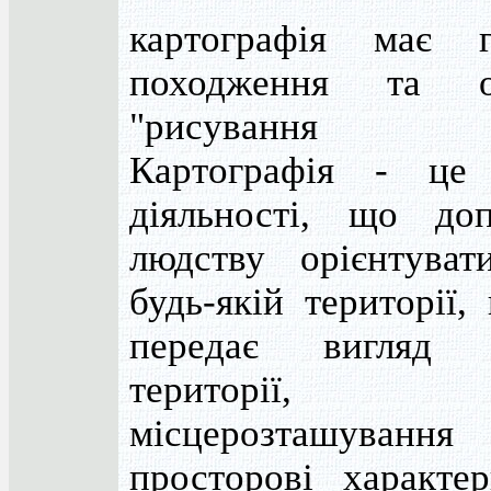
картографія має г
походження та о
"рисування к
Картографія - це
діяльності, що доп
людству орієнтуват
будь-якій території,
передає вигляд 
території,
місцерозташуван
просторові характер