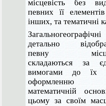
місцевість без вид
певних її елементів
інших, та тематичні к
Загальногеографічні
детально відобр
певну місцев
складаються за є
вимогами до їх в
оформленн
математичній основ
цьому за своїм мас