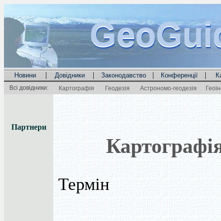
GeoGui
GeoGui
GeoGui
|
|
|
|
Новини
Довідники
Законодавство
Конференції
К
Всі довідники:
Картографія
Геодезія
Астрономо-геодезія
Геоі
Партнери
Картографі
Термін