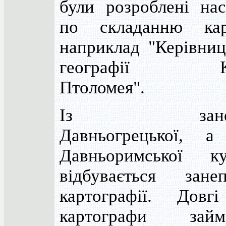
були розроблені нас
по складанню ка
наприклад "Керівниц
географії Кл
Птоломея".
Із занепа
Давньогрецької, а
Давньоримської ку
відбувається зан
картографії. Довг
картографи займ