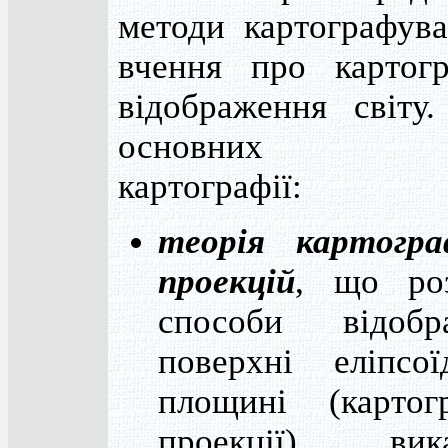
методи картографува
вчення про картогр
відображення світу.
основних те
картографії:
теорія картогра
проекцій
, що роз
способи відобр
поверхні еліпсо
площині (картогр
проекції), вик