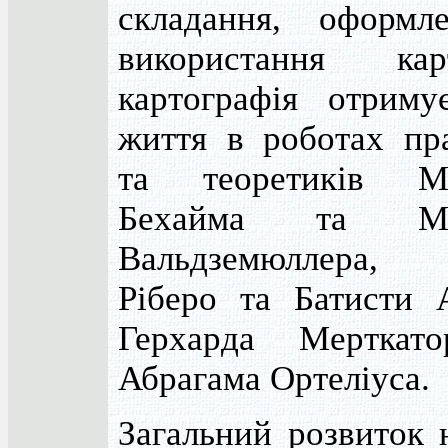
складання, оформл
використання ка
картографія отриму
життя в роботах пра
та теоретиків М
Бехайма та Ма
Вальдземюллера,
Ріберо та Батисти А
Герхарда Мерткат
Абрагама Ортеліуса.
Загальний розвиток 