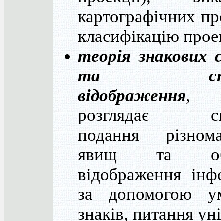
картографічних пр
класифікацію прое
теорія знакових 
та спосо
відображення
,
розглядає сп
подання різнома
явищ та об'є
відображення інф
за допомогою у
знаків, питання уні