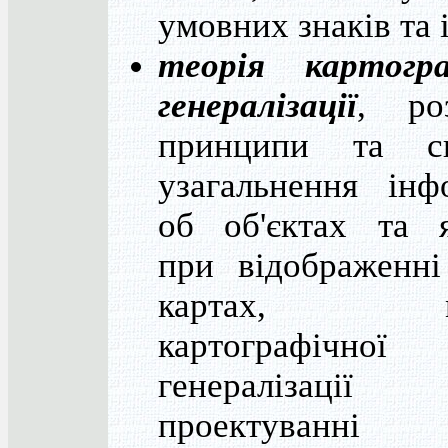
умовних знаків та 
теорія картогра
генералізації
, роз
принципи та с
узагальнення інф
об об'єктах та 
при відображенні
картах, ме
картографічної
генералізаці
проектуванн