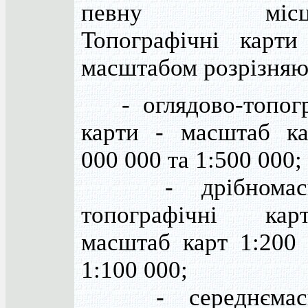
певну місцев
Топографічні карти
масштабом розрізняю
- оглядово-топогр
карти - масштаб ка
000 000 та 1:500 000;
- дрібномасш
топографічні ка
масштаб карт 1:200 
1:100 000;
- середнємасш