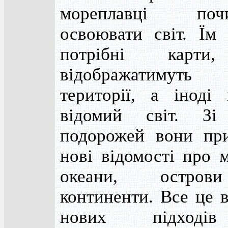
мореплавці почи
освоювати світ. Їм 
потрібні карт
відображатимуть 
території, а іноді 
відомий світ. Зі
подорожей вони при
нові відомості про 
океани, остро
континенти. Все це 
нових підход