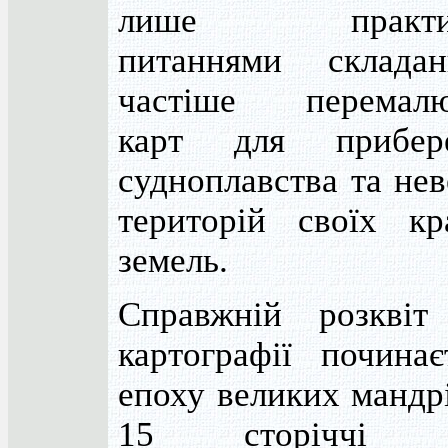
лише практич
питаннями склада
частіше перемалю
карт для прибер
судноплавства та не
територій своїх кр
земель.
Справжній розквіт
картографії починає
епоху великих мандр
15 сторіччі в