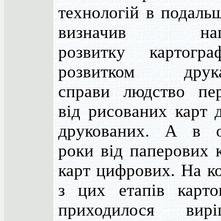
технологій в подаль
визначив нап
розвитку картогра
розвитком друка
справи людство пе
від рисованих карт 
друкованих. А в о
роки від паперових 
карт цифрових. На к
з цих етапів карто
приходилося вирі