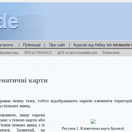
de
de
de
|
|
|
по низьким 
аталоги
Публікації
Про сайт
Курсові від На5ку
нформатика
GPS & ГЛОНАСС
ДЗЗ та фотограмметрія
Тлумачник
ематичні карти
криває певну тему, тобто відображають окремі елементи території
успільних явищ.
равило, лище окремі
зані з темою карти або
'язків певних явищ з їх
Рисунок 1. Кліматична карта Бразилії
емлі. Зазвичай, на