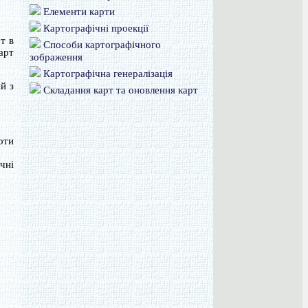
Елементи карти
Картографічні проекції
т в
Способи картографічного
арт
зображення
Картографічна генералізація
й з
Складання карт та оновлення карт
оти
чні