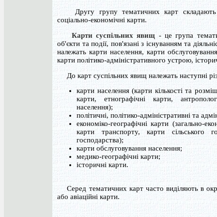
Другу групу тематичних карт складають к
соціально-економічні карти.
Карти суспільних явищ
- це група темати
об'єкти та події, пов'язані з існуванням та діяльн
належать карти населення, карти обслуговування
карти політико-адміністративного устрою, істори
До карт суспільних явищ належать наступні різ
карти населення (карти кількості та розмі
карти, етнографічні карти, антрополог
населення);
політичні, політико-адміністративні та адмін
економіко-географічні карти (загально-еко
карти транспорту, карти сільського го
господарства);
карти обслуговування населення;
медико-географічні карти;
історичні карти.
Серед тематичних карт часто виділяють в окрем
або авіаційні карти.