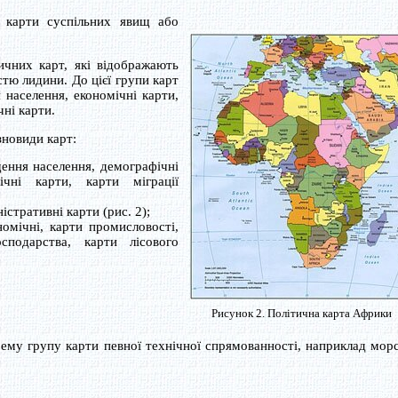
арти суспільних явищ або
чних карт, які відображають
істю лидини. До цієї групи карт
 населення, економічні карти,
чні карти.
новиди карт:
щення населення, демографічні
ічні карти, карти міграції
істративні карти (рис. 2);
номічні, карти промисловості,
сподарства, карти лісового
Рисунок 2. Політична карта Африки
у групу карти певної технічної спрямованності, наприклад морс