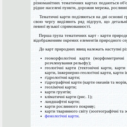
різноманітних тематичних картах подаються об'єк
рідше населені пункти, дорожня мережа, рослинні
Тематичні карти поділяються на дві основні гр
свою чергу виділяють ряд підгруп, що детальн
певної вузької спрямованності.
Перша група тематичних карт - карти природних
відображенням окремих елементів природного с
До карт природних явищ належать наступні різ
геоморфологічні карти (морфометричні 
розчленування рельєфу);
геологічні карти (тектонічні карти, карти
карти, інжернерно-геологічні карти, карти 
гідрологічні карти;
гідрографічні карти (карти океанів та морів
геохімічні карти;
карти грунтів;
кліматичні карти (рис. 1);
ландшафтні карти;
карти рослинного покриву;
карти тваринного світу (зоогеографічні та з
фенологічні карти
.