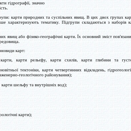
ти гідрографії, значно
сть.
упи: карти природних та суспільних явищ. В цих двох групах кар
іше характеризують тематику. Підгрупи складаються з наборів к
 явищ або фізико-географічні карти. Їх основний зміст пов'язани
ередовища.
новиди карт:
карти, карти рельєфу, карти схилів, карти глибини та густ
 новітньої тектоніки, карти четвертинних відкладень, гідрогеологі
інженерно-геологічного районування);
, карти шельфу та внутрішніх вод);
оологічні карти);