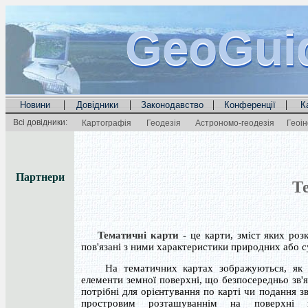
GeoGui
GeoGui
GeoGui
|
|
|
|
Новини
Довідники
Законодавство
Конференції
К
Всі довідники:
Картографія
Геодезія
Астрономо-геодезія
Геоі
Партнери
Т
Тематичні карти
- це карти, зміст яких роз
пов'язані з ними характеристики природних або с
На тематичних картах зображуються, як п
елементи земної поверхні, що безпосередньо зв'я
потрібні для орієнтування по карті чи подання зв
простровим розташуваннім на поверхні з