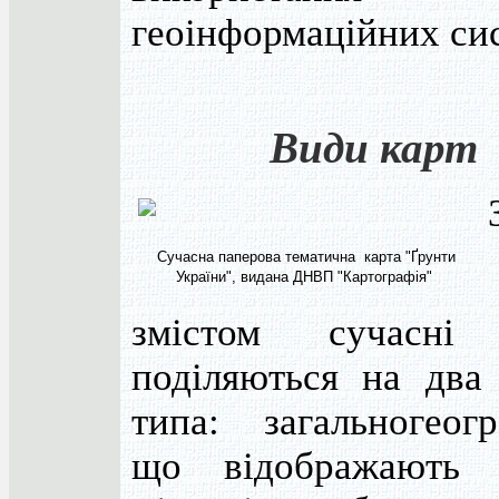
геоінформаційних си
Види карт
Сучасна паперова тематична карта "Ґрунти
України", видана ДНВП "Картографія"
змістом сучасні
поділяються на два 
типа: загальногеогр
що відображають 