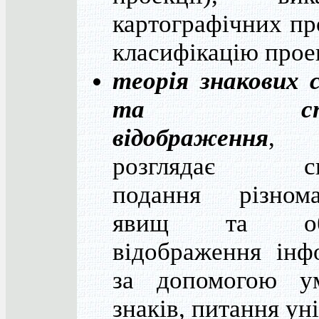
картографічних пр
класифікацію прое
теорія знакових 
та спосо
відображення
,
розглядає сп
подання різнома
явищ та об'є
відображення інф
за допомогою у
знаків, питання уні