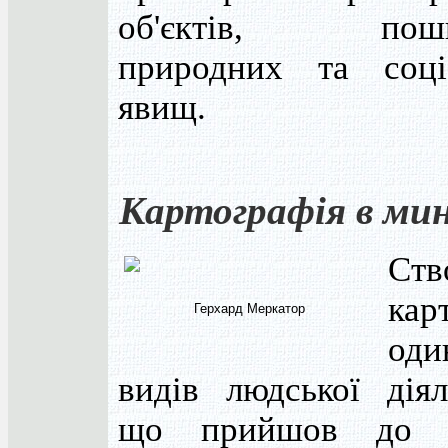
об'єктів, поши
природних та соці
явищ.
Картографія в ми
Ств
кар
Герхард Меркатор
оди
видів людської діял
що прийшов до 