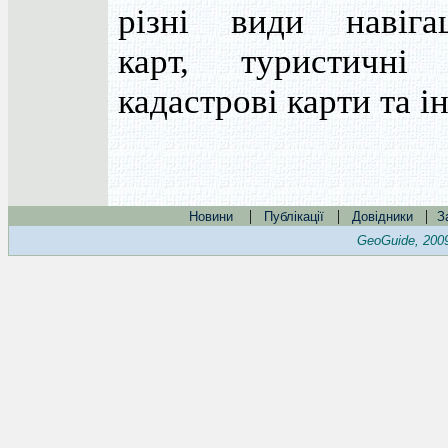
різні види навігац
карт, туристичні 
кадастрові карти та і
|
|
|
Новини
Публікації
Довідники
З
GeoGuide, 200