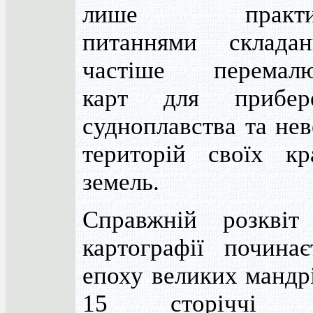
лише практич
питаннями склада
частіше перемалю
карт для прибер
судноплавства та не
територій своїх кр
земель.
Справжній розквіт
картографії починає
епоху великих мандр
15 сторіччі в