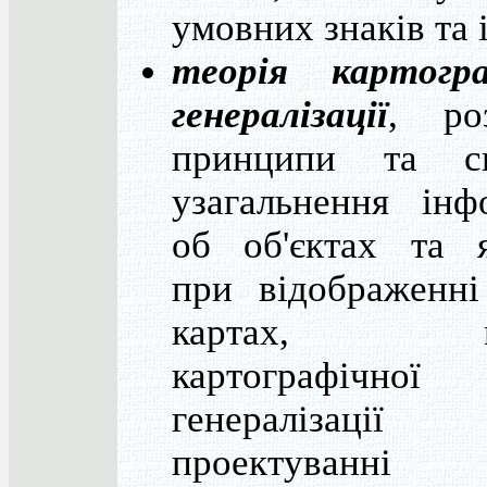
умовних знаків та 
теорія картогра
генералізації
, роз
принципи та с
узагальнення інф
об об'єктах та 
при відображенні
картах, ме
картографічної
генералізаці
проектуванн