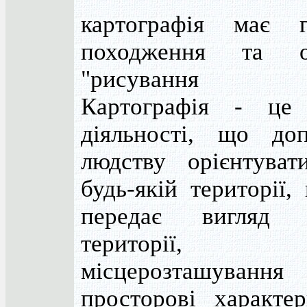
картографія має г
походження та о
"рисування к
Картографія - це
діяльності, що доп
людству орієнтуват
будь-якій території,
передає вигляд 
території,
місцерозташуван
просторові характер