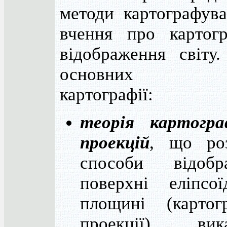
методи картографува
вчення про картогр
відображення світу.
основних те
картографії:
теорія картогра
проекцій
, що роз
способи відобр
поверхні еліпсо
площині (картогр
проекції), вик