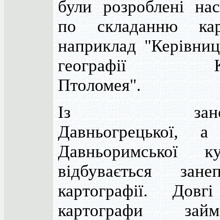
були розроблені нас
по складанню ка
наприклад "Керівниц
географії Кл
Птоломея".
Із занепа
Давньогрецької, а
Давньоримської ку
відбувається зан
картографії. Довг
картографи займ