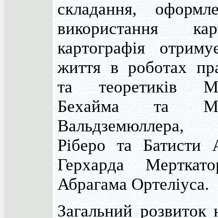
складання, оформл
використання ка
картографія отриму
життя в роботах пра
та теоретиків М
Бехайма та Ма
Вальдземюллера,
Ріберо та Батисти А
Герхарда Мерткат
Абрагама Ортеліуса.
Загальний розвиток 