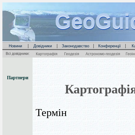
GeoGui
GeoGui
GeoGui
|
|
|
|
Новини
Довідники
Законодавство
Конференції
К
Всі довідники:
Картографія
Геодезія
Астрономо-геодезія
Геоі
Партнери
Картографі
Термін