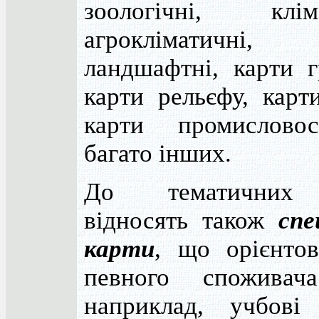
зоологічні, кліма
агрокліматичні,
ландшафтні, карти г
карти рельєфу, карти
карти промислово
багато інших.
До тематичних
відносять також
спе
карти
, що орієнтов
певного споживач
наприклад, учбові 