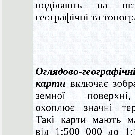
поділяють на огл
географічні та топогр
Оглядово-географічн
карти
включає зобр
земної поверхн
охоплює значні тери
Такі карти мають м
від 1:500 000 до 1: