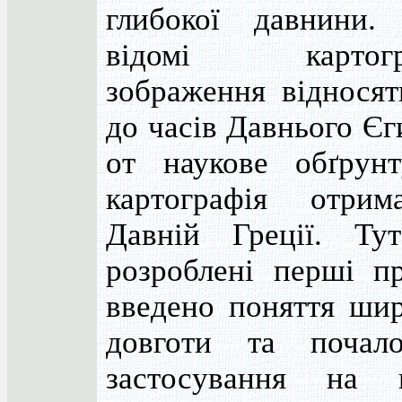
глибокої давнини.
відомі картогра
зображення відносят
до часів Давнього Єг
от наукове обґрунт
картографія отри
Давній Греції. Ту
розроблені перші пр
введено поняття шир
довготи та почал
застосування на к