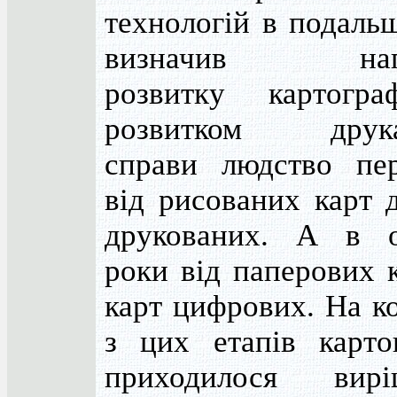
технологій в подаль
визначив нап
розвитку картогра
розвитком друка
справи людство пе
від рисованих карт 
друкованих. А в о
роки від паперових 
карт цифрових. На к
з цих етапів карто
приходилося вирі