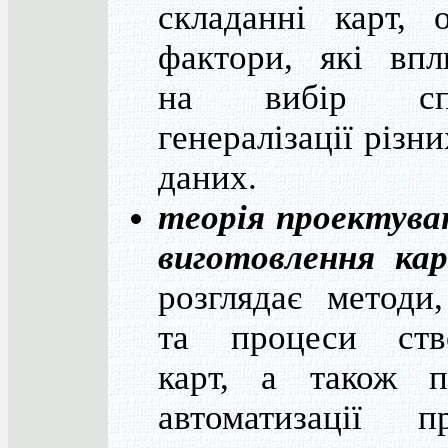
складанні карт, 
фактори, які впл
на вибір спо
генералізації різни
даних.
теорія проектува
виготовлення ка
розглядає методи
та процеси ств
карт, а також п
автоматизації пр