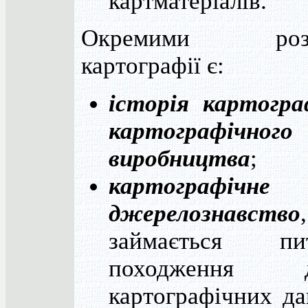
картматеріалів.
Окремими розд
картографії є:
історія картогра
картографічного
виробництва
;
картографічне
джерелознавство
займається пи
походження д
картографічних да