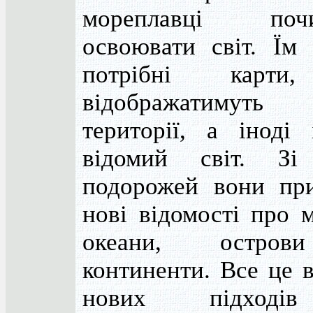
мореплавці почи
освоювати світ. Їм 
потрібні карт
відображатимуть 
території, а іноді 
відомий світ. Зі
подорожей вони при
нові відомості про 
океани, остро
континенти. Все це 
нових підход