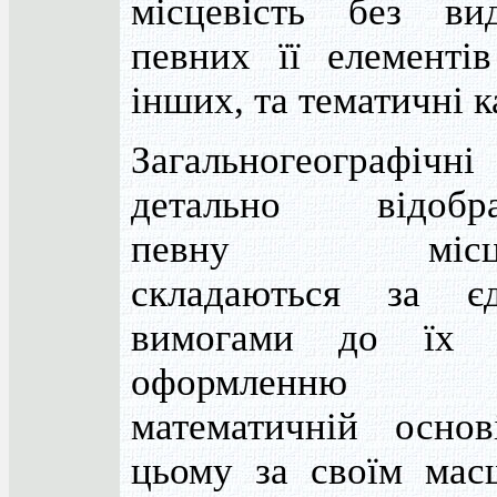
місцевість без вид
певних її елементів
інших, та тематичні к
Загальногеографічні
детально відобр
певну місцев
складаються за є
вимогами до їх в
оформленн
математичній основ
цьому за своїм мас