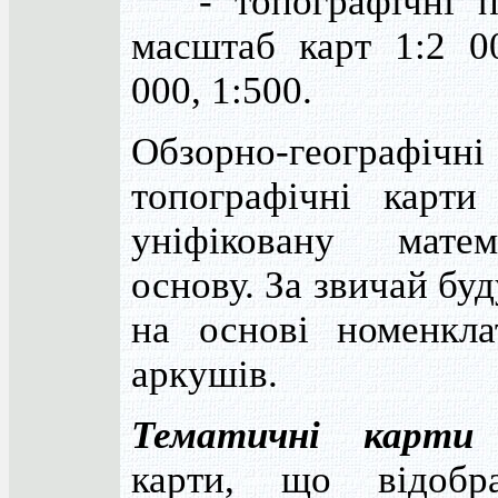
- топографічні п
масштаб карт 1:2 00
000, 1:500.
Обзорно-географі
топографічні карти
уніфіковану матем
основу. За звичай бу
на основі номенкла
аркушів.
Тематичні карти
карти, що відобр