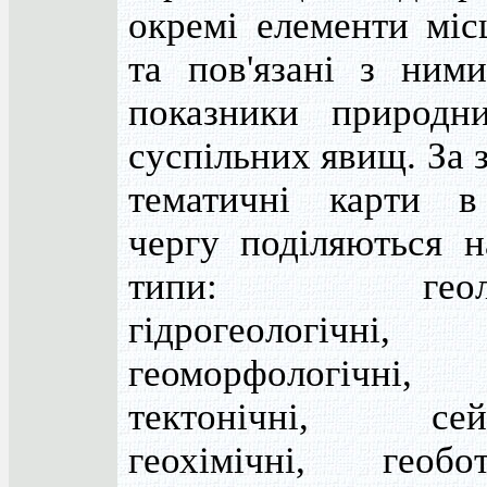
окремі елементи міс
та пов'язані з ними
показники природн
суспільних явищ. За 
тематичні карти 
чергу поділяються н
типи: геолог
гідрогеологічні,
геоморфологічні,
тектонічні, сейс
геохімічні, геобота