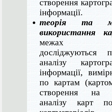
створення картогр
інформації.
теорія та м
використання к
межах я
досліджуються п
аналізу картогра
інформації, вимі
по картам (картом
створення на 
аналізу карт по