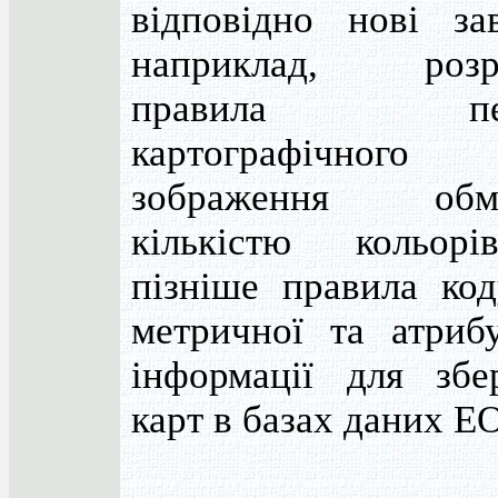
відповідно нові зав
наприклад, розр
правила пере
картографічного
зображення обме
кількістю кольор
пізніше правила код
метричної та атрибу
інформації для збер
карт в базах даних Е