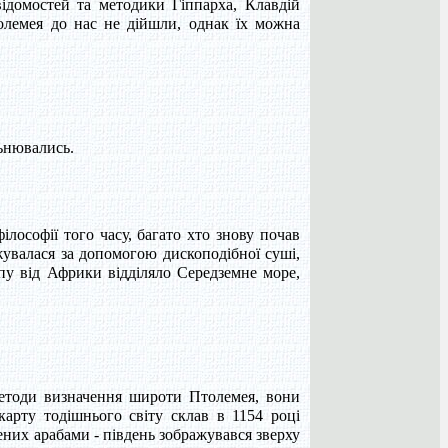
відомостей та методики Гіппарха, Клавдій
олемея до нас не дійшли, однак їх можна
ьнювались.
лософії того часу, багато хто знову почав
жувалася за допомогою дископодібної суші,
пу від Африки відділяло Середземне море,
методи визначення широти Птолемея, вони
арту тодішнього світу склав в 1154 році
адених арабами - південь зображувався зверху