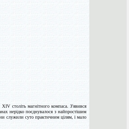
 XIV століть магнітного компаса. З'явився
ланах нерідко поєднувалося з найпростішим
ани служили суто практичним цілям, і мало