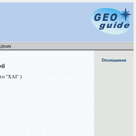
цінам
Оголошення
ІЇ
го "ХАІ" )