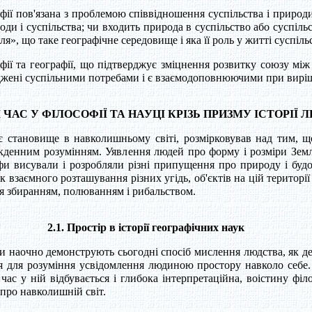
ії пов'язана з проблемою співвідношення суспільства і природи
роди і суспільства; чи входить природа в суспільство або суспіл
», що таке географічне середовище і яка її роль у житті суспільст
фії та географії, що підтверджує зміцнення розвитку союзу між
оджені суспільними потребами і є взаємодоповнюючими при вир
 І ЧАС У ФІЛОСОФІЇ ТА НАУЦІ КРІЗЬ ПРИЗМУ ІСТОРІЇ
 становище в навколишньому світі, розмірковував над тим, щ
всякденним розумінням. Уявлення людей про форму і розміри Зем
софи висували і розробляли різні припущення про природу і будо
к взаємного розташування різних угідь, об'єктів на цій території
я збиранням, полюванням і рибальством.
2.1. Простір в історії географічних наук
ьки наочно демонструють сьогодні спосіб мислення людства, як де
ня для розуміння усвідомлення людиною простору навколо себе.
час у ній відбувається і глибока інтерпретаційна, воістину ф
 про навколишній світ.