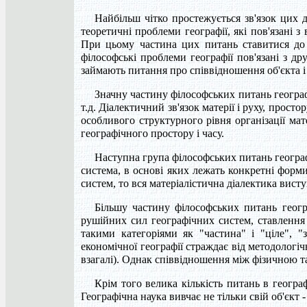
Найбільш чітко простежується зв'язок цих дв
теоретичні проблеми географії, які пов'язані з
При цьому частина цих питань ставитися до і
філософські проблеми географії пов'язані з д
займають питання про співвідношення об'єкта і
Значну частину філософських питань географі
т.д. Діалектичний зв'язок матерії і руху, прост
особливого структурного рівня організації мате
географічного простору і часу.
Наступна група філософських питань географії
система, в основі яких лежать конкретні форми
систем, то вся матеріалістична діалектика вист
Більшу частину філософських питань геогр
рушійних сил географічних систем, ставлення 
такими категоріями як "частина" і "ціле", "
економічної географії страждає від методологіч
взагалі). Однак співвідношення між фізичною та
Крім того велика кількість питань в географ
Географічна наука вивчає не тільки свій об'єкт 