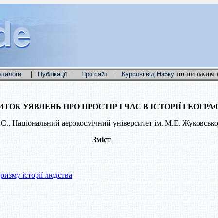
de
de
de
|
|
|
по низьким 
аталоги
Публікації
Про сайт
Курсові від На5ку
ИТОК УЯВЛЕНЬ ПРО ПРОСТІР І ЧАС В ІСТОРІЇ ГЕОГРАФ
.Є., Національний аерокосмічний університет ім. М.Е. Жуковсько
Зміст
 призму історії людства