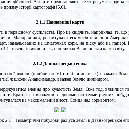
ання дійсності. А карти представляють те як розуміє людина своє
призму історії картографії [5,6].
2.1.1 Найдавніші карти
і в первісному суспільстві. Про це свідчить, наприклад, те, що
авички. Мандрівники, розпитували ескімосів північної Америк
карт, намальованих на шматочках кори, на піску або на папері.
з 3-1 тисячоліттям до н. е.., наприклад Вавилонська карта світу.
2.1.2 Давньогрецька епоха
летської школи (приблизно VI століття до н. е.) вважали Зем
ф з тієї ж школи Анаксимандр, вважав Землю циліндром.
тверджуватися вчення про кулястість Землі. Вже тоді з'явилися п
о н. е. Ератосфен визначив за допомогою геометричних побуд
унтувалася на максимальній висоті Сонця над горизонтом.
к 2.1 – Геометричні побудови радіуса Землі в Давньогрецької еп