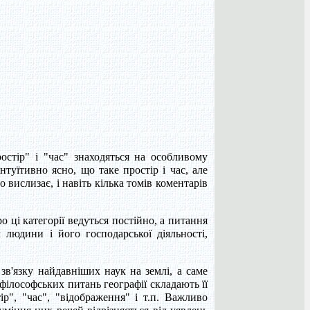
стір" і "час" знаходяться на особливому
туїтивно ясно, що таке простір і час, але
ислизає, і навіть кілька томів коментарів
о ці категорії ведуться постійно, а питання
 людини і його господарської діяльності,
 зв'язку найдавніших наук на землі, а саме
 філософських питань географії складають її
ір", "час", "відображення" і т.п. Важливо