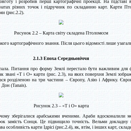
вготу і розробив перші картографічні проекції. На підставі 
атах різних точок і підручник по складанню карт. Карти Пт
и (рис.2.2).
Рисунок 2.2 – Карта світу складена Птоломєєм
ого картографічного знання. Після цього відомості лише узагал
2.1.3 Епоха Середньовіччя
пала. Питання про форму Землі перестало бути важливим для фі
звані «Т і О» карти (рис. 2.3), на яких поверхня Землі зобра
ася розділеною на три частини – Європу, Азію і Африку. Євро
 Дон (Tanais).
Рисунок 2.3 – «Т і О» карта
в чому зберігалися арабськими вченими. Араби вдосконалили 
рок замість Сонця. Це підвищило точність. Вельми докладну к
а особливість карти Ідрісі (рис.2.4), як, втім, і інших карт, скл