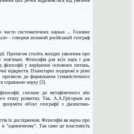
зуміння цих речей відрізняється від уявлень
в чисто систематичних науках ... Головне
ються» - говорив великий російський географ
ції. Протягом століть вихідні уявлення про
пов'язані. Філософія для всіх наук і для
ід філософії у вирішенні основних питань,
чні відкриття. Планетарні подорожі в різні
ни призвели до формування гуманістичного
 в справжню науку [3].
філософії, схильне до метафізичного або
го етапу розвитку. Так, А.А.Грігорьев на
розуміти об'єкт географії з діалектико-
етів їх дослідження. Філософія як наука про
ки в "одиничному". Так само це властивість