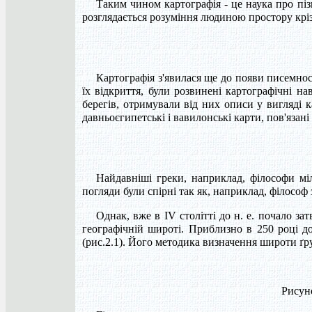
Таким чином картографія - це наука про пізн
розглядається розуміння людиною простору крізь 
Картографія з'явилася ще до появи писемност
їх відкриття, були розвинені картографічні н
берегів, отримували від них описи у вигляді 
давньоєгипетські і вавилонські карти, пов'язані 
Найдавніші греки, наприклад, філософи мі
погляди були спірні так як, наприклад, філосо
Однак, вже в IV столітті до н. е. почало за
географічній широті. Приблизно в 250 році д
(рис.2.1). Його методика визначення широти ґр
Рисуно