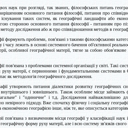
ох наук при розгляді, так званих, філософських питань географі
 вирішенням основного питання філософії, питання про співвідно
снування таких систем, як географічні ландшафти або економ
ругою стороною основного питання філософії - питанням про піз
 методу дослідження або ж про співвідношення методів в географ
ї формують проблеми, пов'язані з такими філософськими категорія
ору і часу лежить в основі системного бачення об'єктивної реальн
рії, особливої ​​географічної матерії, тягне за собою обов'язков
 пов'язана з проблемами системної організації у світі. Такі сист
 руху матерії, є первинними і фундаментальними системами в Св
упає як методологія географічного дослідження.
афії утворюють питання діалектики розвитку географічних си
внутрішнього і зовнішнього. Також особливе місце займають фі
загальне" і "одиничне" і т.д. Дослідження найважливішою дл
но невірного підходу. Вже спочатку фізичну і соціальну географ
 економічною географією інше, ніж те, яке описується категоріям
ії пов'язана з визначенням місця географії у класифікації наук 
- географічну форму руху матерії, але і всю систему зв'язків свог