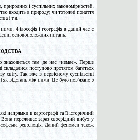
, природних і суспільних закономірностей.
ьство входить в природу; чи тотожні поняття
ва і т.д.
 ними. Філософія і географія в даний час є
ішенні основоположних питань.
 ЛЮДСТВА
о знаходиться там, де нас «немає». Перше
лі складалися поступово протягом багатьох
ву світу. Так вже в первісному суспільстві
 і як відстань між ними. Це було пов'язано з
які напрямки в картографії та її історичний
 Вона переживає зараз своєрідний вибух у
ілософська революція. Даний феномен також