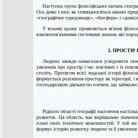
Наступна група філософських питань географ
Ось деякі з них: як співвідносяться закони при
«географічне середовище», «біосфера» і «довкілля
У всьому цьому проявляється зв'язок філосо
взаємопов'язаними системами знання, які пор
2. ПРОСТІР
Людина завжди намагалася усвідомити своє
уявлення про простір і час пов'язані з їх по
століть. Протягом всієї людської історії філо
формується розуміння простору як території, і я
господарською діяльністю племен, що займалис
Рідкісні області географії населення настіл
розвиток. Ця область, має вирішальне значен
плані своїх технічних можливостей. У той же 
формує історію розвитку людини та її уявлення