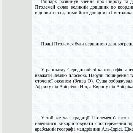
Гіппарх розвинув вчення про широту та до
Птолемей склав великий довідник по координ
відновити за даними його довідника і методикам
Праці Птолемея були вершиною давньогрецьк
У ранньому Середньовіччі картографія зане
вважати Землю плоскою. Набули поширення так 
оточеної океаном (буква О). Суша зображувал
Африку від Азії річка Ніл, а Європу від Азії ріка
У той же час, традиції Птолемея багато 
навчилися використовувати спостереження зі
арабський географ і мандрівник Аль-Ідрісі. Цікав