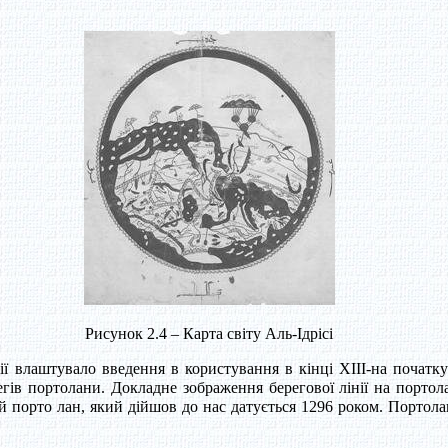
Рисунок 2.4 – Карта світу Аль-Ідрісі
ї влаштувало введення в користування в кінці XIII-на початку
егів портолани. Докладне зображення берегової лінії на порто
ий порто лан, який дійшов до нас датується 1296 роком. Портол