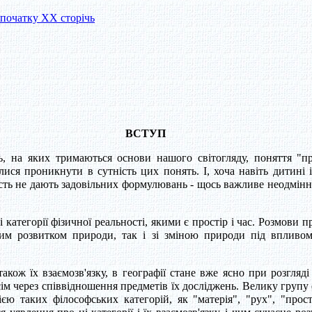
I-початку XX сторічь
ВСТУП
 на яких тримаються основи нашого світогляду, поняття "про
ся проникнути в сутність цих понять. І, хоча навіть дитині ін
ь не дають задовільних формулювань - щось важливе неодмінно в
категорії фізичної реальності, якими є простір і час. Розмови пр
йним розвитком природи, так і зі зміною природи під впливом
акож їх взаємозв'язку, в географії стане вже ясно при розгляді
усім через співвідношення предметів їх досліджень. Велику групу
ією таких філософських категорій, як "матерія", "рух", "прост