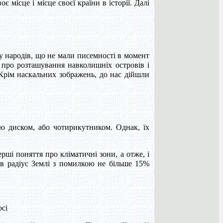
 місце і місце своєї країни в історії. Далі
 у народів, що не мали писемності в момент
и про розташування навколишніх островів і
 Крім наскальних зображень, до нас дійшли
лю диском, або чотирикутником. Однак, їх
ерші поняття про кліматичні зони, а отже, і
ов радіус Землі з помилкою не більше 15%
осі