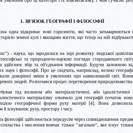
уявлення про ці категорії і їх взаємозв'язку, і чим сучасне ро
1. ЗВ'ЯЗОК ГЕОГРАФІЇ І ФІЛОСОФІЇ
она одна відкриває нові горизонти, які часто затьмарюються 
 історією земної кулі і явищами життя, що тепер на ній відбува
пис") - наука, що зародилася на зорі розвитку людської цивіліза
лософські та природничо-наукові погляди стародавнього світу 
ка здійснює збір та об'єднання інформації. Будучи залежною в
х наук і філософії. Про це свідчать, наприклад, великі географі
ликали докорінні зміни в уявленнях про навколишній світ. Во
древніх людей. Розпочався процес перетворення природознавства
бував під впливом або матеріалістичної, або ідеалістичної 
алектичного матеріалізму означало для географії початок ново
цією географічної форми руху матерії [4]. Вона дозволила з
м її існування: руху, простору і часу.
 та філософії здійснюється передусім через співвідношення предм
спільства і мислення вивчає тільки "загальне", яке існує тіль