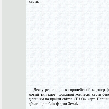
карти.
Деяку революцію в європейській картографі
новий тип карт - докладні компасні карти бер
діленням на країни світла «Т і О» карт. Перш
дбали про облік форми Землі.