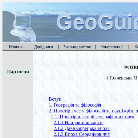
GeoGui
GeoGui
GeoGui
|
|
|
|
Новини
Довідники
Законодавство
Конференції
К
РОЗВ
Партнери
(Толчевська О
Вступ
1. Географія та філософія
2. Простір і час у філософії та науці крізь
2.1. Простір в історії географічних наук
2.1.1 Найдавніші карти
2.1.2 Давньогрецька епоха
2.1.3 Епоха Середньовіччя