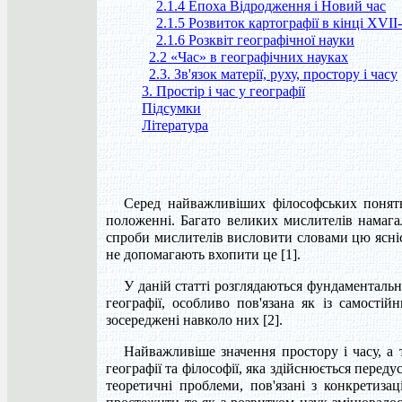
2.1.4 Епоха Відродження і Новий час
2.1.5 Розвиток картографії в кінці XVI
2.1.6 Розквіт географічної науки
2.2 «Час» в географічних науках
2.3. Зв'язок матерії, руху, простору і часу
3. Простір і час у географії
Підсумки
Література
Серед найважливіших філософських понять,
положенні. Багато великих мислителів намагали
спроби мислителів висловити словами цю ясніст
не допомагають вхопити це [1].
У даній статті розглядаються фундаментальні 
географії, особливо пов'язана як із самості
зосереджені навколо них [2].
Найважливіше значення простору і часу, а т
географії та філософії, яка здійснюється перед
теоретичні проблеми, пов'язані з конкретизац