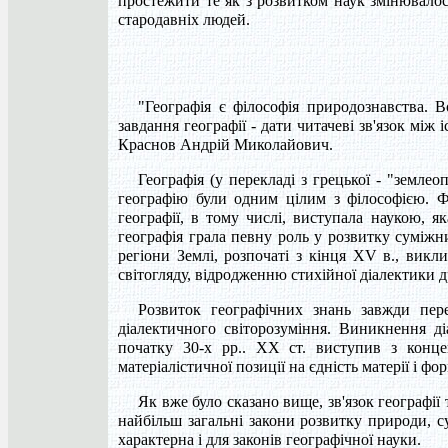
простежити те як з розвитком наук змінювалося 
стародавніх людей.
"Географія є філософія природознавства. В
завдання географії - дати читачеві зв'язок між
Краснов Андрій Миколайович.
Географія (у перекладі з грецької - "землео
географію були одним цілим з філософією. Фі
географії, в тому числі, виступала наукою, я
географія грала певну роль у розвитку суміжни
регіони Землі, розпочаті з кінця XV в., вик
світогляду, відродженню стихійної діалектики 
Розвиток географічних знань завжди пере
діалектичного світорозуміння. Виникнення ді
початку 30-х рр.. ХХ ст. виступив з концеп
матеріалістичної позиції на єдність матерії і фор
Як вже було сказано вище, зв'язок географії
найбільш загальні закони розвитку природи, су
характерна і для законів географічної науки.