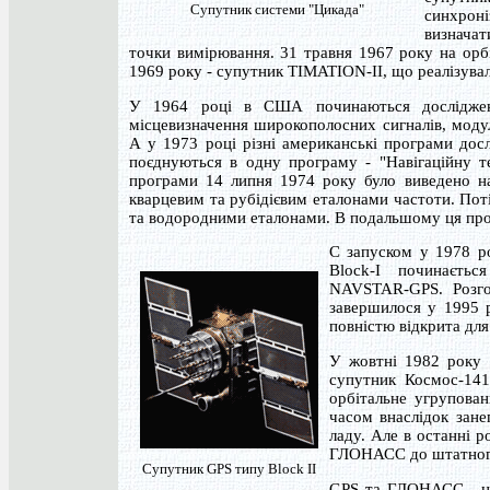
Супутник системи "Цикада"
синхрон
визначат
точки вимірювання. 31 травня 1967 року на орб
1969 року - супутник TIMATION-II, що реалізувал
У 1964 році в США починаються досліджен
місцевизначення широкополосних сигналів, мод
А у 1973 році різні американські програми дослі
поєднуються в одну програму - "Навігаційну т
програми 14 липня 1974 року було виведено н
кварцевим та рубідієвим еталонами частоти. Пот
та водородними еталонами. В подальшому ця пр
С запуском у 1978 р
Block-I починаєтьс
NAVSTAR-GPS. Розго
завершилося у 1995 р
повністю відкрита для
У жовтні 1982 року 
супутник Космос-141
орбітальне угрупова
часом внаслідок зане
ладу. Але в останні 
ГЛОНАСС до штатного 
Супутник GPS типу Block II
GPS та ГЛОНАСС - це