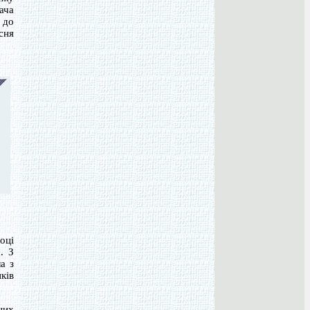
ача
 до
сня
оці
. З
а з
ків
них