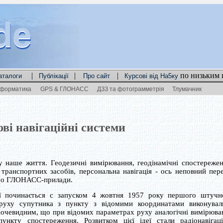
de
de
de
|
|
|
по низьким 
аталоги
Публікації
Про сайт
Курсові від На5ку
нформатика
GPS & ГЛОНАСС
ДЗЗ та фотограмметрія
Тлумачник
ві навігаційні системи
у наше життя. Геодезичні вимірювання, геодінамічні спостережен
 транспортних засобів, персональна навігація - ось неповний пере
або ГЛОНАСС-прилади.
ції починається с запуском 4 жовтня 1957 року першого штучн
 руху супутника з пункту з відомими координатами виконувал
о очевидним, що при відомих параметрах руху аналогічні вимірюва
ункту спостереження. Розвитком цієї ідеї стали радіонавігаці