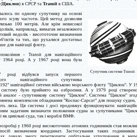
(
Циклон
) в СРСР та
Transit
в США.
валось по одному супутнику на основі
кого зсуву частоти. Цей метод дозволяв
лизько 100 метрів. Але крім невисокої
доліків, наприклад, вимагав незалежного
тєвий недолік - висототочне визначення
'єктів та тих, що рухалися достатньо
е для навігації флоту.
коління - Transit для навігаційного
у 1964 році. А у 1967 році вона була
Супутник системи Transit
 році відбувся запуск першого
ького навігаційного супутника
192" навігаційної ситеми військово морського флоту "Циклон". У 1
 систему було прийнято на озброєння. А у 1979 році створено
й аналог - супутникову систему "Циклон". Система "Циклон" зго
овнена комплексом обладнання "Коспас-Сарсат" для пошуку суден,
ть лиха. Ця система і досі продовжує функціонувати: навігацій
нням задатним визначати положення судна за супутниками "Цикл
 як цивільні суда, так і кораблі ВМФ.
розробці у 1960 році високоточних атомних годинників став можли
посіб визначення координат. Застосування таких годинників
ках давало змогу перетворити орбітальне угруповання в мер