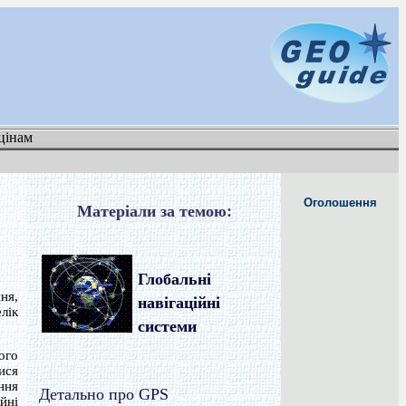
цінам
Оголошення
Матеріали за темою:
Глобальні
ня,
навігаційні
лік
системи
ого
ися
ння
Детально про GPS
йні