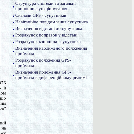
Структура системи та загальні
принципи функціонування
Сигнали GPS - супутників
Навігаційне повідомлення супутника
Визначення відстані до супутника
Розрахунок поправок у відстані
Розрахунок координат супутника
Визначення наближеного положення
приймача
Розрахунок положення GPS-
приймача
Визначення положення GPS-
приймача в диференційному режимі
976
 її
дом
 що
ним
он"
вий
 на
ежу