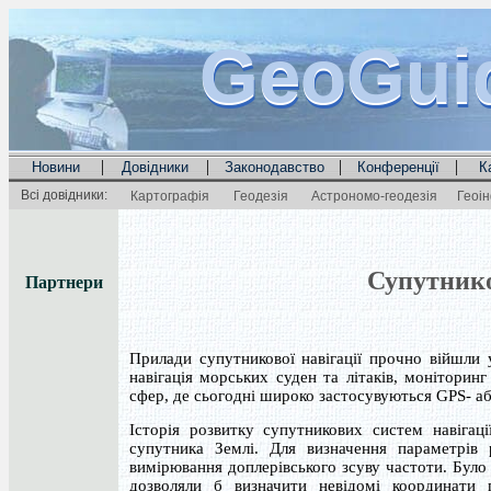
GeoGui
GeoGui
GeoGui
|
|
|
|
Новини
Довідники
Законодавство
Конференції
К
Всі довідники:
Картографія
Геодезія
Астрономо-геодезія
Геоі
Супутнико
Партнери
Прилади супутникової навігації прочно війшли 
навігація морських суден та літаків, моніторинг
сфер, де сьогодні широко застосувуються GPS- 
Історія розвитку супутникових систем навіга
супутника Землі. Для визначення параметрів
вимірювання доплерівського зсуву частоти. Бул
дозволяли б визначити невідомі координати п