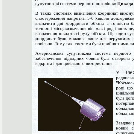
супутникові системи першого покоління:
Цикада
В таких системах визначення координат викону
спостереження напротязі 5-6 хвилин доплерівсь
визначити дві координати об'єкта з точністю б
точності місцевизначення він мав і ряд інших не
визначення швидкості руху об'єкта. Ще один сут
координат було можливе лише для нерухомих об
повільно. Тому такі системи були прийнятними лиш
Американська супутникова система першого по
забезпечення підводних човнів була створена 
відкрита і для цивільного використання.
У 1967
радянс
"Космос-
році цю
цивільни
була доп
потерпаю
обладна
обладнані
Завдяки 
новий с
супутни