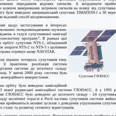
ізованих передавачів кодових сигналів. А координати прийм
и шляхом вимірювання затримок сигналів на шляху від супутника
іту було виведено американський супутник TIMATION-I а 30 вере
и кодовий спосіб місцевизначення.
ня щодо застосування в інтересах
ульованих псевдовипадковими шумами.
джень в галузі супутникової навігації
ехнологічну програму". В рамках цієї
а орбіту супутник NTS-1, обладнаний
ім апарати NTS-2 та NTS-3 з цезієвими
ограма отримує назву NAVSTAR.
оці перших чотирьох супутників типу
я її практична реалізація системи
ртання системи до штатного складу
оці. У квітні 2000 року система була
Супутник ГЛОНАСС
 комерційного використання.
на орбіту було виведено навігаційний
3 нової радянської навігаційної системи ГЛОНАСС. А у 1995 р
ння ГЛОНАСС було доведено до штатного складу - 24 супутника
паду космічної отраслі в Росії частина супутників системи вийшл
роки приймаються активні зусилля з доведення угруповання супутни
стану та розвитку сегменту користувачів.
 системи другого покоління. Визначення положення приймача в 