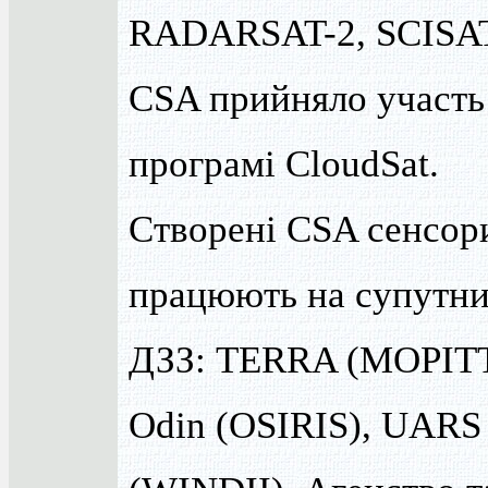
RADARSAT-2, SCISAT
CSA прийняло участь
програмі CloudSat.
Створені CSA сенсор
працюють на супутни
ДЗЗ: TERRA (MOPITT
Odin (OSIRIS), UARS