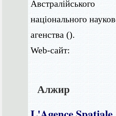
Австралійського
національного науков
агенства ().
Web-сайт:
Алжир
L'Agence Spatiale