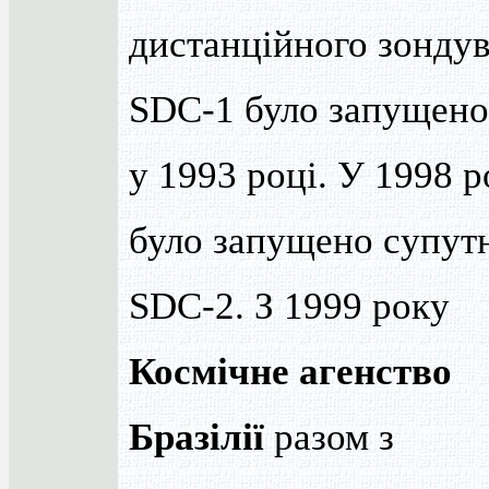
дистанційного зонду
SDC-1 було запущено
у 1993 році. У 1998 р
було запущено супут
SDC-2. З 1999 року
Космічне агенство
Бразілії
разом з