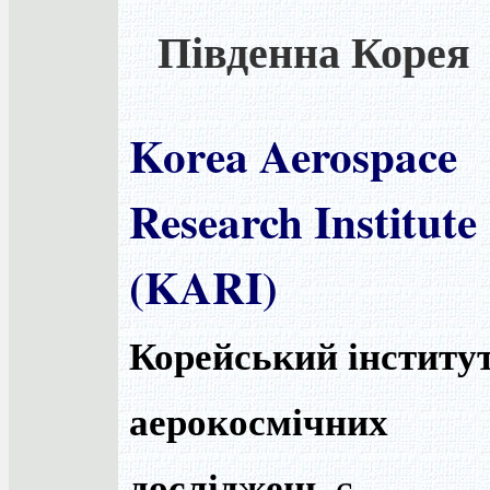
Південна Корея
Korea Aerospace
Research Institute
(KARI)
Корейський інститу
аерокосмічних
досліджень
є