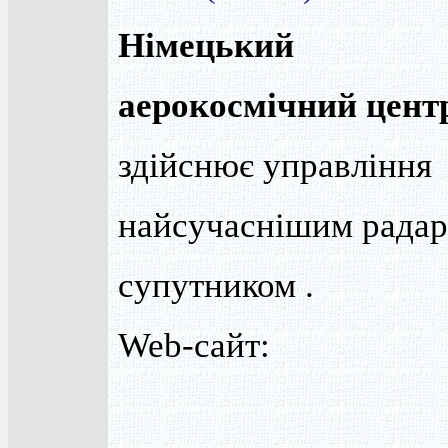
Німецький
аерокосмічний цент
здійснює управління
найсучаснішим рада
супутником .
Web-сайт: