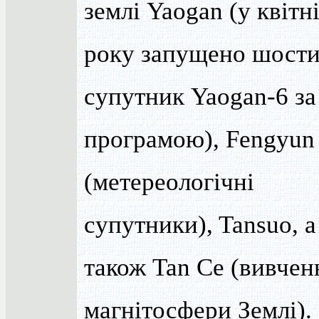
землі Yaogan (у квітн
року запущено шост
супутник Yaogan-6 за
програмою), Fengyun
(метереологічні
супутники), Tansuo, а
також Tan Ce (вивчен
магнітосфери Землі).