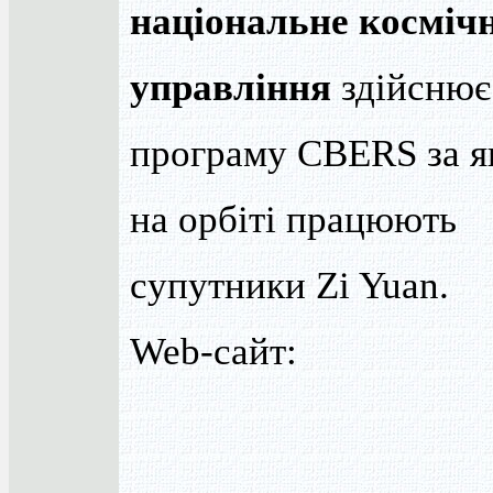
національне косміч
управління
здійснює
програму CBERS за 
на орбіті працюють
супутники Zi Yuan.
Web-сайт: