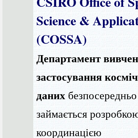
CSIRO Office of S
Science & Applica
(COSSA)
Департамент вивчен
застосування космі
даних
безпосередньо
займається розробкою
координацією