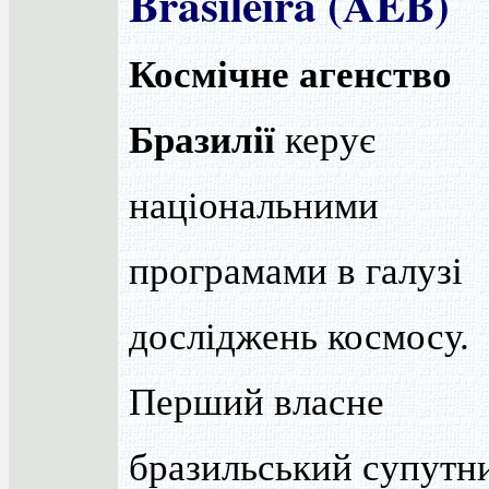
Brasileira (AEB)
Космічне агенство
Бразилії
керує
національними
програмами в галузі
досліджень космосу.
Перший власне
бразильський супутн