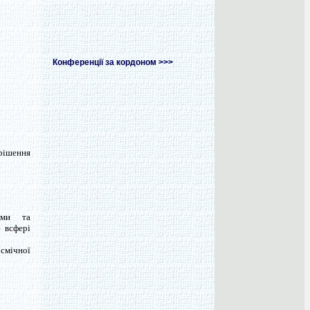
Конференції за кордоном >>>
ирішення
ами та
 всфері
осмічної