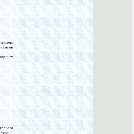
ченими,
и темами
торингу
треного
бувань,