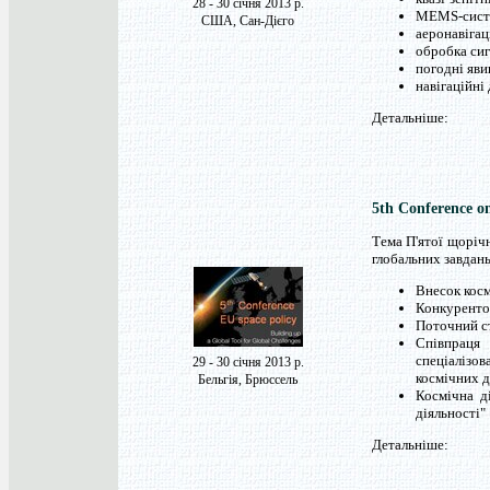
28 - 30 січня 2013 р.
MEMS-систе
США, Сан-Дієго
аеронавігац
обробка сиг
погодні яви
навігаційні
Детальніше:
5th Conference o
Тема П'ятої щоріч
глобальних завдань
Внесок косм
Конкурентоз
Поточний с
Співпраця
спеціалізо
29 - 30 січня 2013 р.
космічних 
Бельгія, Брюссель
Космічна ді
діяльності"
Детальніше: