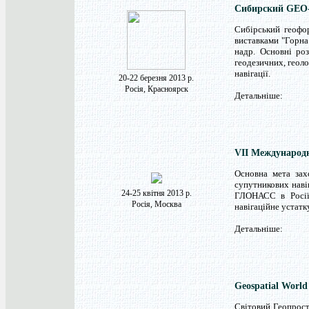
Сибирский GEO-
Сибірський геофо
виставками "Горна 
надр. Основні роз
геодезичних, геоло
навігації.
20-22 березня 2013 р.
Росія, Красноярск
Детальніше:
VII Международ
Основна мета зах
супутникових наві
24-25 квітня 2013 р.
ГЛОНАСС в Росії 
Росія, Москва
навігаційне устатк
Детальніше:
Geospatial World
Світовий Геопрост