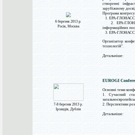
створенні інфра
зарубіжному досвід
Програма конгресу
1. ЕРА-ГЛОНАСС: 
6 березня 2013 р.
2. ЕРА-ГЛОНАСС 
Росія, Москва
інформаційних посл
3. ЕРА-ГЛОНАСС: С
Організатор конфе
технологій".
Детальніше:
EUROGI Confere
Основні теми конфе
1. Сучасний ста
загальноєвропейсь
2. Перспективи роз
7-8 березня 2013 р.
Ірландія, Дублін
Детальніше: