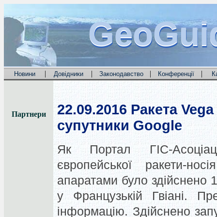
GeoGui
GeoGui
GeoGui
|
|
|
|
Новини
Довідники
Законодавство
Конференції
К
22.09.2016
Ракета Vega 
Партнери
супутники Google
Як Портал ГІС-Асоціац
європейської ракети-нос
апаратами було здійснено 
у Французькій Гвіані. П
інформацію. Здійснено запу