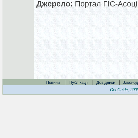
Джерело:
Портал ГІС-Асоціа
|
|
|
Новини
Публікації
Довідники
Законод
GeoGuide, 200