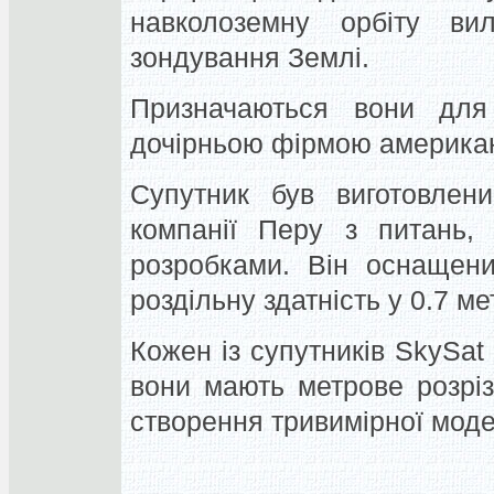
навколоземну орбіту вил
зондування Землі.
Призначаються вони для
дочірньою фірмою американс
Супутник був виготовлен
компанії Перу з питань, 
розробками. Він оснащен
роздільну здатність у 0.7 ме
Кожен із супутників SkySat
вони мають метрове розрі
створення тривимірної моде