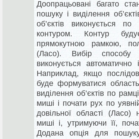
Доопрацьовані багато ста
пошуку і виділення об’єкті
об’єктів виконується по
контуром. Контур буду
прямокутною рамкою, пол
(Ласо). Вибір способу 
виконується автоматично 
Наприклад, якщо послідов
буде формуватися область
виділення об’єктів по рамц
миші і почати рух по уявні
довільної області (Ласо) 
миші і, утримуючи її, поч
Додана опція для пошуку 