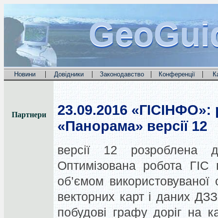
GeoGui
GeoGui
GeoGui
|
|
|
|
Новини
Довідники
Законодавство
Конференції
К
23.09.2016
«ГІСІНФО»: 
Партнери
«Панорама» версії 12
версії 12 розроблена 
Оптимізована робота ГІС 
об’ємом використовуваної о
векторних карт і даних ДЗЗ
побудові графу доріг на к