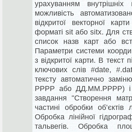
урахуванням внутрішніх к
можливість автоматизова
відкритої векторної карт
форматі sit або sitx. Для с
список назв карт або вст
Параметри системи коорди
з відкритої карти. В текст
ключових слів #date, #.da
тексту автоматично замін
РРРР або ДД.ММ.РРРР) і 
завдання "Створення матр
частині обробки об’єктів л
Обробка лінійної гідрогра
тальвегів. Обробка площ