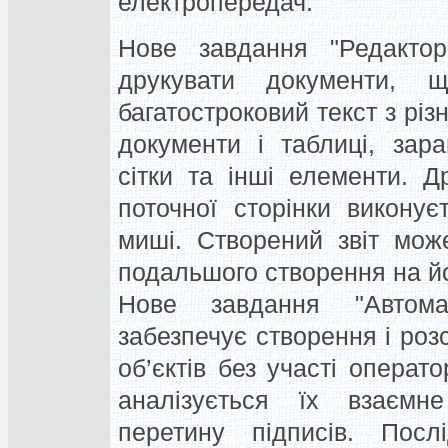
електропередач.
Нове завдання "Редактор
друкувати документи, щ
багатостроковий текст з різ
документи і таблиці, зар
сітки та інші елементи. Д
поточної сторінки викону
миші. Створений звіт мож
подальшого створення на йог
Нове завдання "Автомат
забезпечує створення і роз
об’єктів без участі операт
аналізується їх взаєм
перетину підписів. Послі