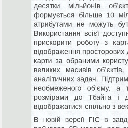
десятки мільйонів об’є
формується більше 10 міль
атрибутами не можуть бут
Використання всієї доступ
прискорити роботу з карт
відображення просторових д
карти за обраними корист
великих масивів об’єктів
аналітичних задач. Підтри
необмеженого об’єму, а 
розмірами до Тбайта і д
відображатися спільно з ве
В новій версії ГІС в завд