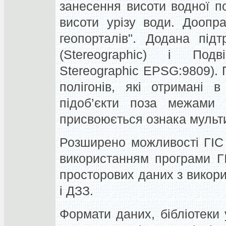
занесення висоти водної п
висоти урізу води. Доопр
геопорталів". Додана під
(Stereographic) і Подв
Stereographic EPSG:9809).
полігонів, які отримані в
підоб’єкти поза межами о
присвоюється ознака мульти
Розширено можливості ГІС 
використанням програми Г
просторових даних з викор
і ДЗЗ.
Формати даних, бібліотеки 