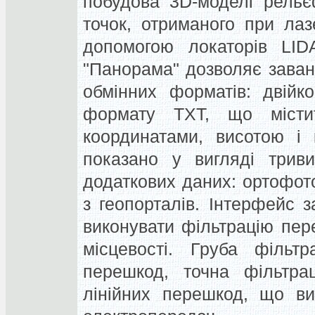
побудова 3D-моделі рельє
точок, отриманого при лаз
допомогою локаторів LIDA
"Панорама" дозволяє заван
обмінних форматів: двійк
формату TXT, що місти
координатами, висотою і
показано у вигляді триви
додаткових даних: ортофот
з геопорталів. Інтерфейс 
виконувати фільтрацію пер
місцевості. Груба фільт
перешкод, точна фільтра
лінійних перешкод, що ви