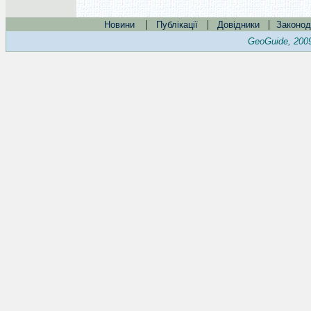
|
|
|
Новини
Публікації
Довідники
Законод
GeoGuide, 200