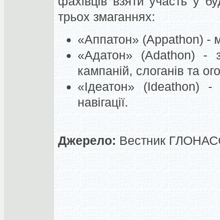
фахівців взяти участь у бу
трьох змаганнях:
«Аппатон» (Appathon) - м
«Адатон» (Adathon) - 
кампаній, слоганів та о
«Ідеатон» (Ideathon) -
навігації.
Джерело:
Вестник ГЛОНАСС,