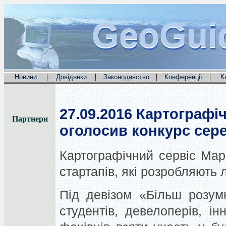
GeoGui
GeoGui
GeoGui
|
|
|
|
Новини
Довідники
Законодавство
Конференції
К
27.09.2016
Картографіч
Партнери
оголосив конкурс сере
Картографічний сервіс Map
стартапів, які розробляють л
Під девізом «Більш розум
студентів, девелоперів, і