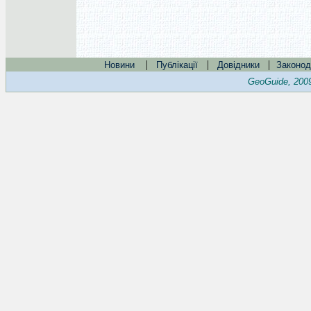
|
|
|
Новини
Публікації
Довідники
Законод
GeoGuide, 200