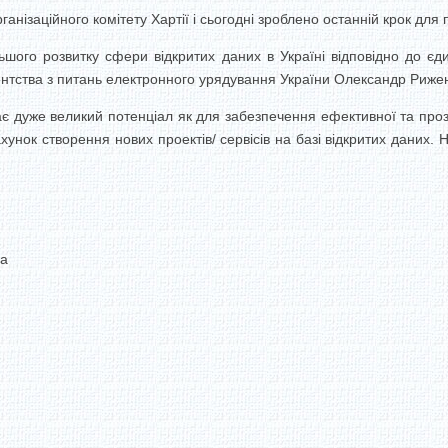
анізаційного комітету Хартії і сьогодні зроблено останній крок для
ого розвитку сфери відкритих даних в Україні відповідно до єдин
ентства з питань електронного урядування України Олександр Риже
є дуже великий потенціал як для забезпечення ефективної та прозо
хунок створення нових проектів/ сервісів на базі відкритих даних. 
ua