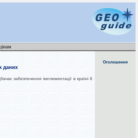
цінам
Оголошення
х даних
бачає забезпечення імплементації в країні 6