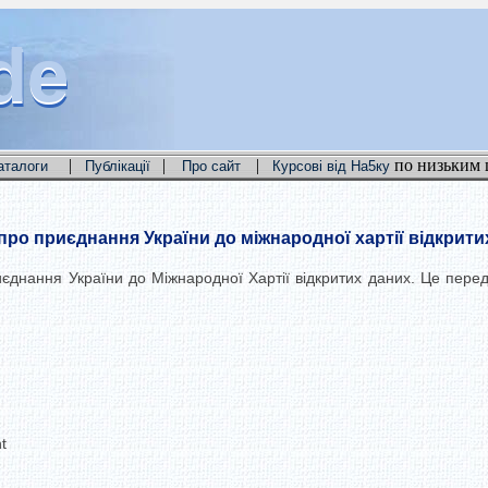
de
de
de
|
|
|
по низьким 
аталоги
Публікації
Про сайт
Курсові від На5ку
ро приєднання України до міжнародної хартії відкрити
днання України до Міжнародної Хартії відкритих даних. Це перед
t