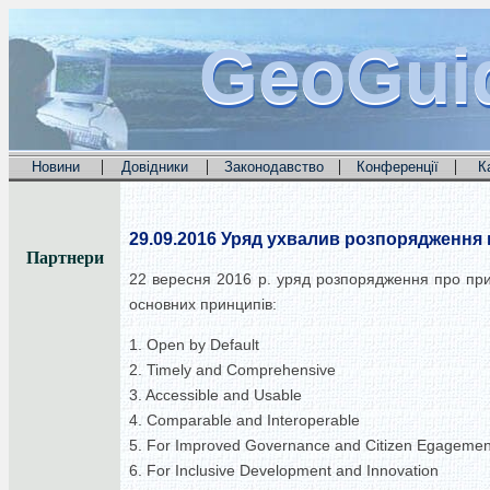
GeoGui
GeoGui
GeoGui
|
|
|
|
Новини
Довідники
Законодавство
Конференції
К
29.09.2016
Уряд ухвалив розпорядження п
Партнери
22 вересня 2016 р. уряд розпорядження про приє
основних принципів:
1. Open by Default
2. Timely and Comprehensive
3. Accessible and Usable
4. Comparable and Interoperable
5. For Improved Governance and Citizen Egagemen
6. For Inclusive Development and Innovation