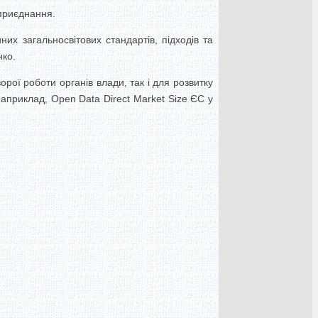
 приєднання.
их загальносвітових стандартів, підходів та
нко.
рої роботи органів влади, так і для розвитку
Наприклад, Open Data Direсt Market Size ЄС у