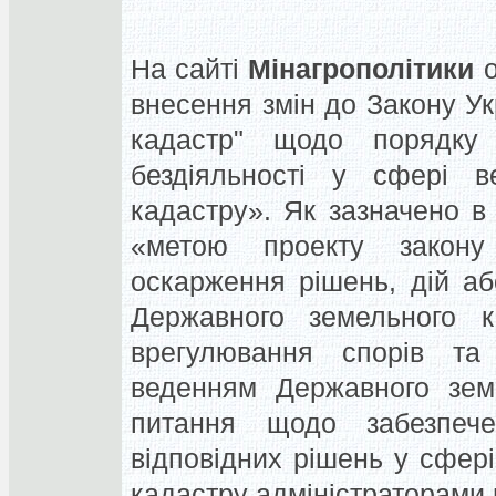
На сайті
Мінагрополітики
о
внесення змін до Закону У
кадастр" щодо порядку
бездіяльності у сфері в
кадастру». Як зазначено в
«метою проекту закону
оскарження рішень, дій аб
Державного земельного к
врегулювання спорів та 
веденням Державного земе
питання щодо забезпеч
відповідних рішень у сфер
кадастру адміністраторами 