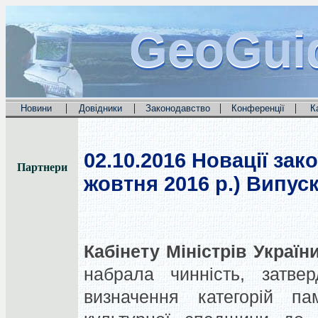
GeoGui
GeoGui
GeoGui
|
|
|
|
Новини
Довідники
Законодавство
Конференції
К
02.10.2016
Новації зако
Партнери
жовтня 2016 р.) Випуск
Кабінету Міністрів Україн
набрала чинність, затве
визначення категорій па