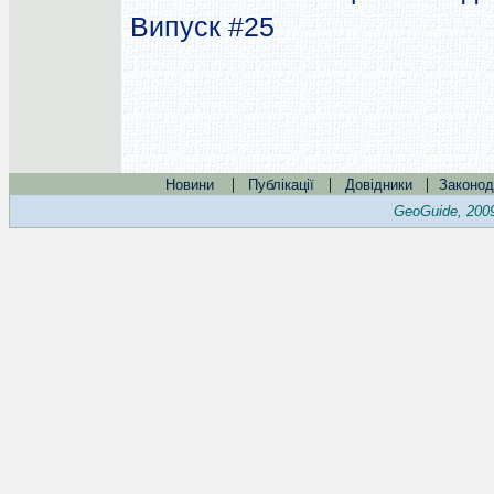
Випуск #25
|
|
|
Новини
Публікації
Довідники
Законод
GeoGuide, 200