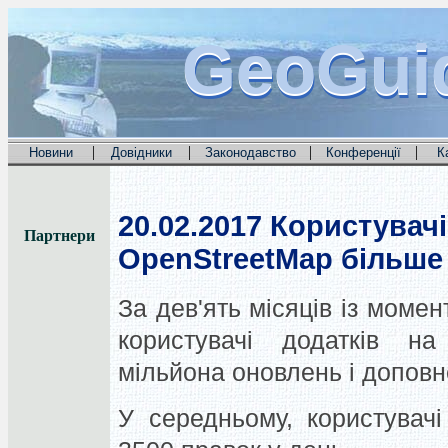
GeoGui
GeoGui
GeoGui
|
|
|
|
Новини
Довідники
Законодавство
Конференції
К
20.02.2017
Користувачі
Партнери
OpenStreetMap більше
За дев'ять місяців із моме
користувачі додатків н
мільйона оновлень і доповн
У середньому, користувачі