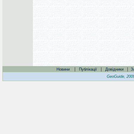
|
|
|
Новини
Публікації
Довідники
З
GeoGuide, 200