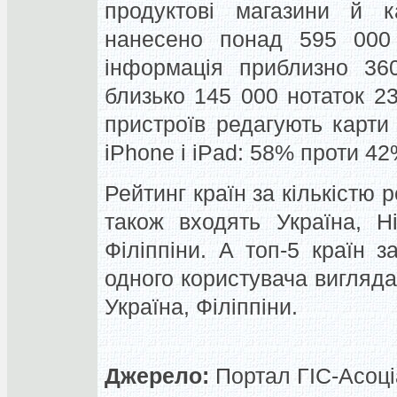
продуктові магазини й к
нанесено понад 595 000 н
інформація приблизно 360
близько 145 000 нотаток 23
пристроїв редагують карти
iPhone і iPad: 58% проти 42
Рейтинг країн за кількістю р
також входять Україна, Н
Філіппіни. А топ-5 країн 
одного користувача виглядає
Україна, Філіппіни.
Джерело:
Портал ГІС-Асоціац