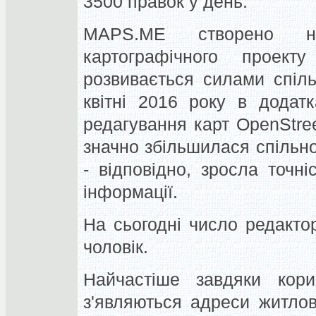
3500 правок у день.
MAPS.ME створено на
картографічного проект
розвивається силами спіль
квітні 2016 року в додат
редагування карт OpenStr
значно збільшилася спільно
- відповідно, зросла точні
інформації.
На сьогодні число редакт
чоловік.
Найчастіше завдяки кор
з'являються адреси житлов