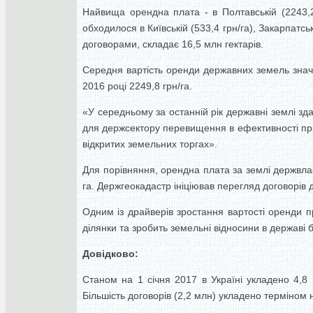
Найвища орендна плата - в Полтавській (2243,2 
обходилося в Київській (533,4 грн/га), Закарпатсь
договорами, складає 16,5 млн гектарів.
Середня вартість оренди державних земель значн
2016 році 2249,8 грн/га.
«У середньому за останній рік державні землі з
для держсектору перевищення в ефективності пр
відкритих земельних торгах».
Для порівняння, орендна плата за землі держвлас
га. Держгеокадастр ініціював перегляд договорів
Одним із драйверів зростання вартості оренди п
ділянки та зробить земельні відносини в державі 
Довідково:
Станом на 1 січня 2017 в Україні укладено 4,8
Більшість договорів (2,2 млн) укладено терміном н