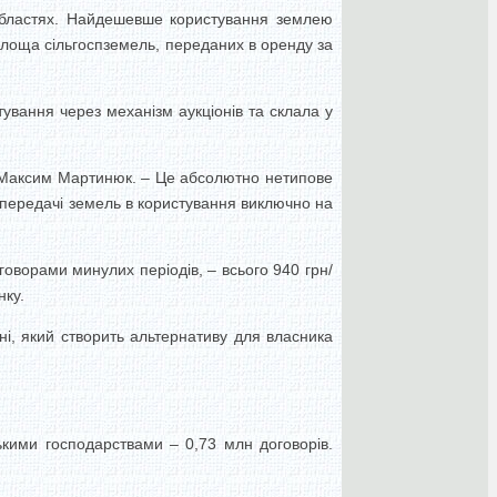
а) областях. Найдешевше користування землею
а площа сільгоспземель, переданих в оренду за
ування через механізм аукціонів та склала у
ив Максим Мартинюк. – Це абсолютно нетипове
передачі земель в користування виключно на
говорами минулих періодів, – всього 940 грн/
нку.
ні, який створить альтернативу для власника
ькими господарствами – 0,73 млн договорів.