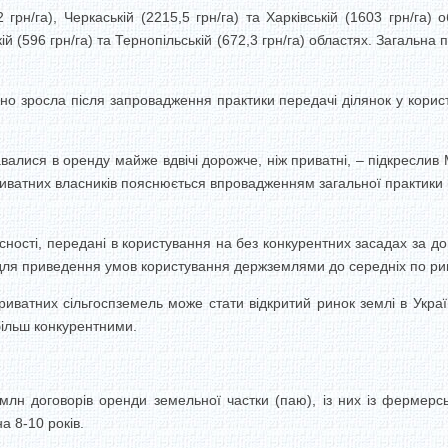
грн/га), Черкаській (2215,5 грн/га) та Харківській (1603 грн/г
кій (596 грн/га) та Тернопільській (672,3 грн/га) областях. Загальн
о зросла після запровадження практики передачі ділянок у корист
давалися в оренду майже вдвічі дорожче, ніж приватні, – підкресл
иватних власників пояснюється впровадженням загальної практики 
ності, передані в користування на без конкурентних засадах за до
 для приведення умов користування держземлями до середніх по ри
риватних сільгоспземель може стати відкритий ринок землі в Украї
більш конкурентними.
 млн договорів оренди земельної частки (паю), із них із фермерс
а 8-10 років.