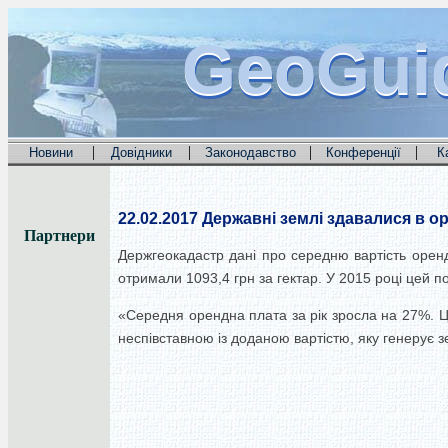
GeoGui
GeoGui
GeoGui
|
|
|
|
Новини
Довідники
Законодавство
Конференції
К
22.02.2017
Державні землі здавалися в ор
Партнери
Держгеокадастр дані про середню вартість оренд
отримали 1093,4 грн за гектар. У 2015 році цей по
«Середня орендна плата за рік зросла на 27%. 
неспівставною із доданою вартістю, яку генерує 