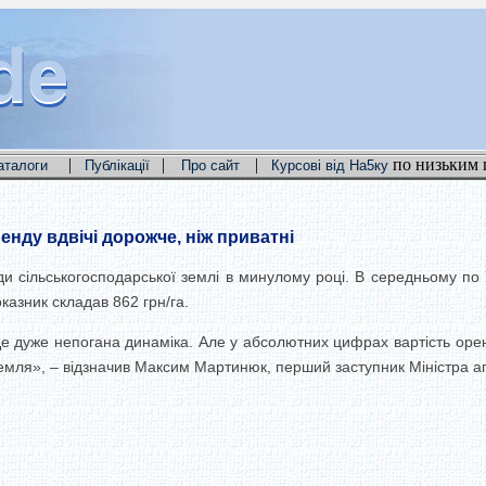
de
de
de
|
|
|
по низьким 
аталоги
Публікації
Про сайт
Курсові від На5ку
енду вдвічі дорожче, ніж приватні
и сільськогосподарської землі в минулому році. В середньому по 
казник складав 862 грн/га.
Це дуже непогана динаміка. Але у абсолютних цифрах вартість оре
земля», – відзначив Максим Мартинюк, перший заступник Міністра аг