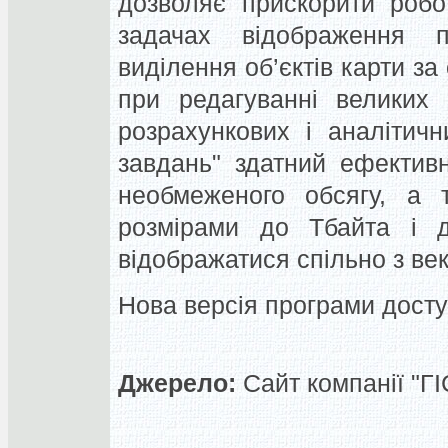
дозволяє прискорити робо
задачах відображення 
виділення об’єктів карти з
при редагуванні великих 
розрахункових і аналітичн
завдань" здатний ефектив
необмеженого обсягу, а 
розмірами до Тбайта і д
відображатися спільно з ве
Нова версія програми доступ
Джерело:
Сайт компанії "Г