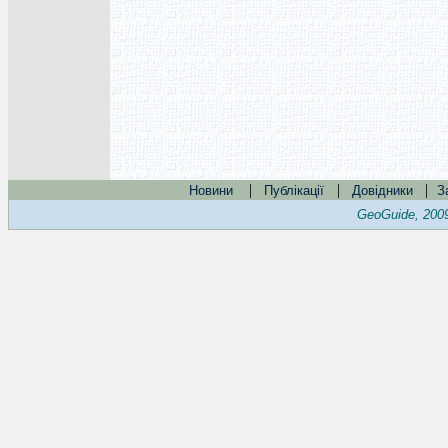
|
|
|
Новини
Публікації
Довідники
З
GeoGuide, 200