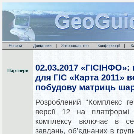
GeoGui
GeoGui
GeoGui
|
|
|
|
Новини
Довідники
Законодавство
Конференції
К
02.03.2017
«ГІСІНФО»: 
Партнери
для ГІС «Карта 2011» в
побудову матриць шар
Розроблений "Комплекс ге
версії 12 на платформі 
комплексу включає в се
завдань, об’єднаних в груп