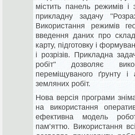
містить панель режимів і 
прикладну задачу "Розрах
Використання режимів гео
введення даних про склад
карту, підготовку і формува
і розрізів. Прикладна зад
робіт" дозволяє вико
переміщуваного ґрунту і
земляних робіт.
Нова версія програми знім
на використання оператив
ефективна модель робо
пам’яттю. Використання всі