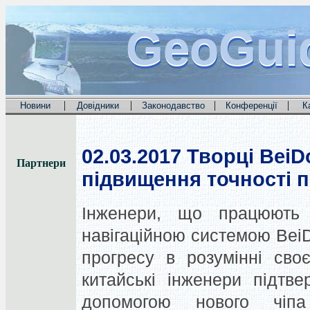
GeoGui
GeoGui
GeoGui
|
|
|
|
Новини
Довідники
Законодавство
Конференції
К
02.03.2017
Творці BeiD
Партнери
підвищення точності 
Інженери, що працюють 
навігаційною системою Bei
прогресу в розумінні своє
китайські інженери підтв
допомогою нового чіпа