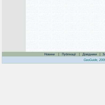
|
|
|
Новини
Публікації
Довідники
З
GeoGuide, 200