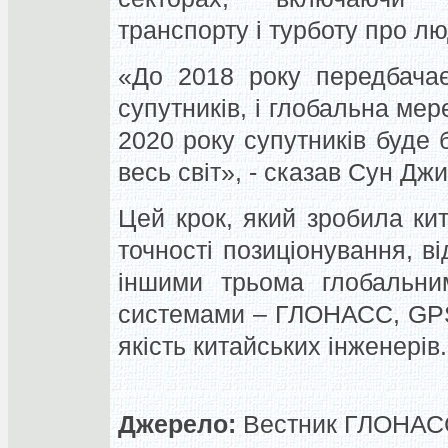
транспорту і турботу про лю
«До 2018 року передбачає
супутників, і глобальна ме
2020 року супутників буде 
весь світ», - сказав Сун Дж
Цей крок, який зробила ки
точності позиціонування, в
іншими трьома глобальним
системами – ГЛОНАСС, GPS і
якість китайських інженерів.
Джерело:
Вестник ГЛОНАСС,