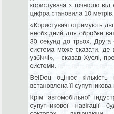
користувача з точністю від
цифра становила 10 метрів.
«Користувачі отримують дві
необхідний для обробки ва
30 секунд до трьох. Друга 
система може сказати, де
узбіччі», - сказав Хуелі, п
системи.
BeiDou оцінює кількість 
встановлена її супутникова 
Крім автомобільної індуст
супутникової навігації б
секторах, включаючи с