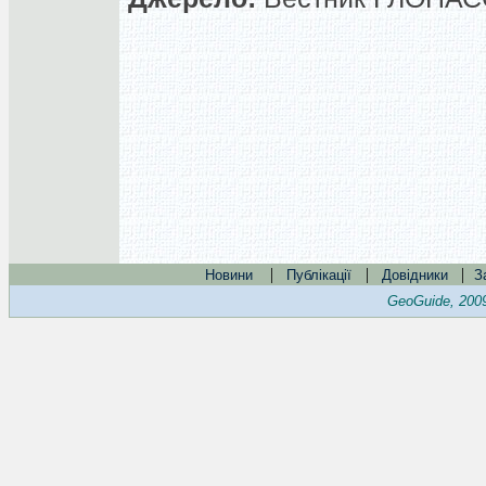
|
|
|
Новини
Публікації
Довідники
З
GeoGuide, 200