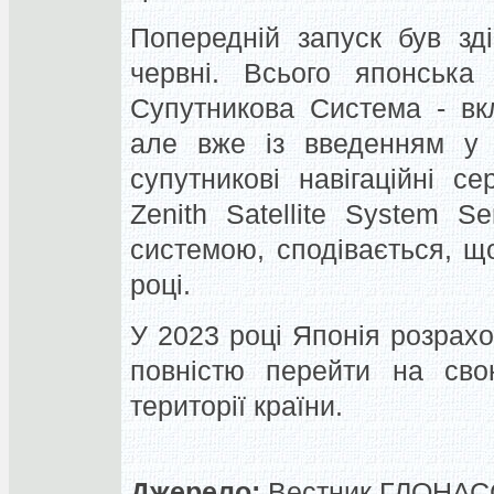
Попередній запуск був зд
червні. Всього японська
Супутникова Система - вк
але вже із введенням у 
супутникові навігаційні с
Zenith Satellite System Se
системою, сподівається, щ
році.
У 2023 році Японія розрахо
повністю перейти на сво
території країни.
Джерело:
Вестник ГЛОНАСС,