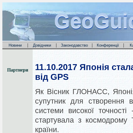
GeoGui
GeoGui
GeoGui
|
|
|
|
Новини
Довідники
Законодавство
Конференції
К
11.10.2017
Японія стал
Партнери
від GPS
Як Вісник ГЛОНАСС, Японія
супутник для створення вл
системи високої точності 
стартувала з космодрому 
країни.