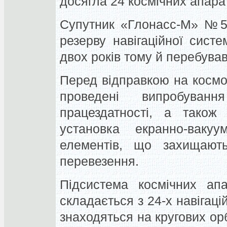
досягла 24 космічних апарат
Супутник «Глонасс-М» №52
резерву навігаційної сист
двох років тому й перебував
Перед відправкою на космо
проведені випробуван
працездатності, а також 
установка екранно-вакуу
елементів, що захищают
перевезення.
Підсистема космічних ап
складається з 24-х навігаці
знаходяться на кругових ор