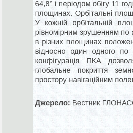
64,8° і періодом обігу 11 го
площинах. Орбітальні площи
У кожній орбітальній пл
рівномірним зрушенням по а
в різних площинах положе
відносно один одного по 
конфігурація ПКА дозвол
глобальне покриття земн
простору навігаційним поле
Джерело:
Вестник ГЛОНАСС,