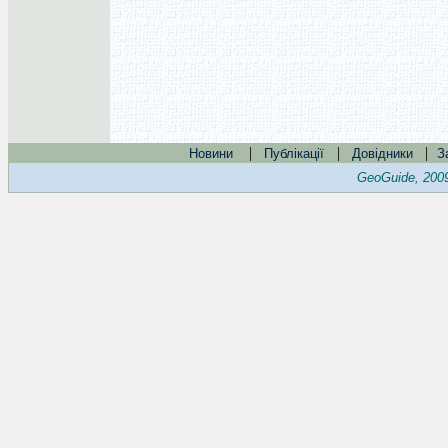
|
|
|
Новини
Публікації
Довідники
З
GeoGuide, 200