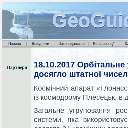
GeoGui
GeoGui
GeoGui
|
|
|
|
Новини
Довідники
Законодавство
Конференції
К
18.10.2017
Орбітальне
Партнери
досягло штатної чисел
Космічний апарат «Глонас
із космодрому Плесецьк, в д
Загальне угруповання росі
системи, яка використову