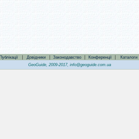
|
|
|
|
Публікації
Довідники
Законодавство
Конференції
Каталоги
GeoGuide, 2009-2017,
info@geoguide.com.ua