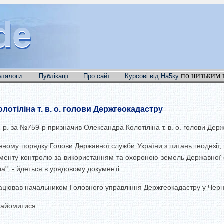
de
de
de
|
|
|
по низьким 
аталоги
Публікації
Про сайт
Курсові від На5ку
отіліна т. в. о. голови Держгеокадастру
7 р. за №759-р призначив Олександра Колотіліна т. в. о. голови Дер
ному порядку Голови Державної служби України з питань геодезії, к
енту контролю за використанням та охороною земель Державної сл
а", - йдеться в урядовому документі.
цював начальником Головного управління Держгеокадастру у Чернігі
айомитися .