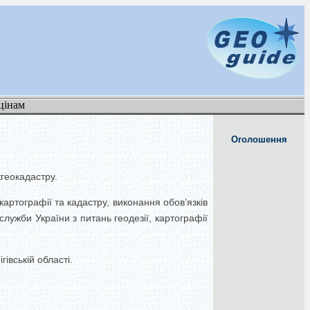
цінам
Оголошення
жгеокадастру.
артографії та кадастру, виконання обов’язків
ужби України з питань геодезії, картографії
вській області.