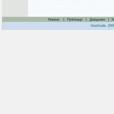
|
|
|
Новини
Публікації
Довідники
З
GeoGuide, 200