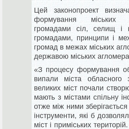
Цей законопроект визнача
формування міських а
громадами сіл, селищ і м
громадами, принципи і мех
громад в межах міських агл
державою міських агломера
«З процесу формування об
випали міста обласного з
великих міст почали створ
мають з містами спільну ін
отже між ними зберігається 
інструменти, які б дозволя
міст і приміських територій