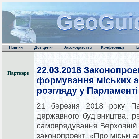
GeoGui
GeoGui
GeoGui
|
|
|
|
Новини
Довідники
Законодавство
Конференції
К
22.03.2018
Законопроек
Партнери
формування міських а
розгляду у Парламенті
21 березня 2018 року Па
державного будівництва, ре
самоврядування Верховній 
законопроект
«Про міські а