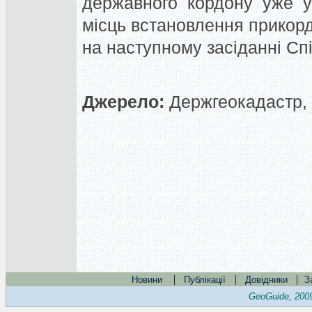
державного кордону уже у 
місць встановлення прикорд
на наступному засіданні Спіл
Джерело:
Держгеокадастр, 
|
|
|
Новини
Публікації
Довідники
З
GeoGuide, 200