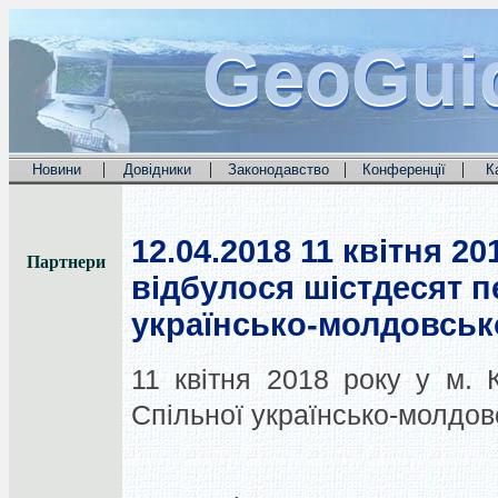
GeoGui
GeoGui
GeoGui
|
|
|
|
Новини
Довідники
Законодавство
Конференції
К
12.04.2018
11 квітня 20
Партнери
відбулося шістдесят п
українсько-молдовсько
11 квітня 2018 року у м. 
Спільної українсько-молдовс