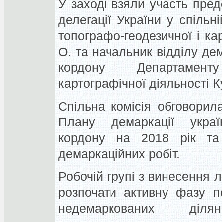
У заході взяли участь пре
делегації України у спільн
топографо-геодезичної і ка
О. та начальник відділу дем
кордону Департамент
картографічної діяльності Ку
Спільна комісія обговорил
Плану демаркації україн
кордону на 2018 рік та
демаркаційних робіт.
Робочій групі з винесення 
розпочати активну фазу п
недемаркованих ділянк